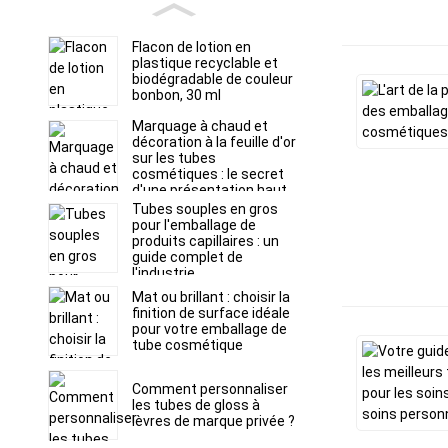
Flacon de lotion en
plastique recyclable et
biodégradable de couleur
bonbon, 30 ml
Marquage à chaud et
décoration à la feuille d'or
sur les tubes
cosmétiques : le secret
d'une présentation haut
de gamme en rayon
Tubes souples en gros
pour l'emballage de
produits capillaires : un
guide complet de
l'industrie
Mat ou brillant : choisir la
finition de surface idéale
pour votre emballage de
tube cosmétique
Comment personnaliser
les tubes de gloss à
lèvres de marque privée ?