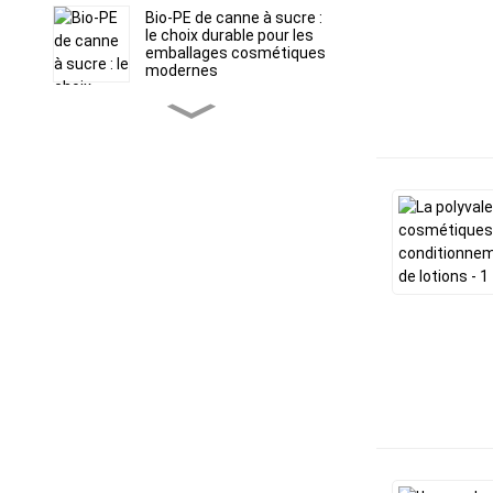
Bio-PE de canne à sucre :
le choix durable pour les
emballages cosmétiques
modernes
Personnalisation des
tubes de lotion :
comment réduire les
plaintes des clients ?
Tubes souples ABL vs
PBL : Choisir le bon
emballage barrière pour
les formules sensibles
Runfang Plastic
Packaging Materials Co.,
Ltd.
La précision au bout des
doigts : comment les
embouts applicateurs
spécialisés rehaussent
l’expérience de soin de la
peau de votre marque