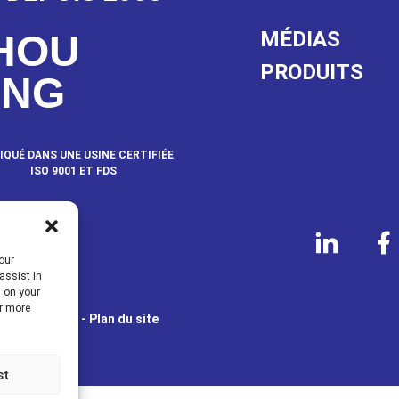
MÉDIAS
HOU
PRODUITS
ANG
IQUÉ DANS UNE USINE CERTIFIÉE
ISO 9001 ET FDS
NOUS
our
assist in
s on your
or more
TS RÉSERVÉS.
- Plan du site
e
st