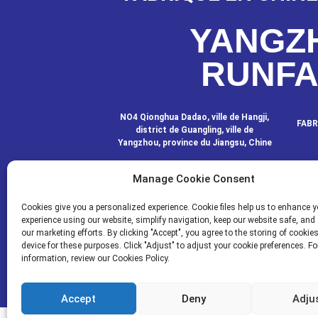
YANGZ
RUNF
NO4 Qionghua Dadao, ville de Hangji,
FABR
district de Guangling, ville de
Yangzhou, province du Jiangsu, Chine
Manage Cookie Consent
CONTACTEZ-
Cookies give you a personalized experience. Cookie files help us to enhance y
experience using our website, simplify navigation, keep our website safe, and 
our marketing efforts. By clicking "Accept", you agree to the storing of cookie
device for these purposes. Click "Adjust" to adjust your cookie preferences. F
© COPYRIGHT - 2020-2024 : TOUS DROI
information, review our Cookies Policy.
Resourc
Accept
Deny
Adju