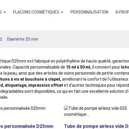
S
FLACONS COSMÉTIQUES
PERSONNALISATION
À PRO
Diamètre 25 mm
ique D25mm est fabriqué en polyéthylène de haute qualité, garantiss
onales. Capacité personnalisable de
15 ml à 50 ml,
il convient pour
loti
de la peau, ainsi que des articles de soins personnels de petite conten
hons à vis et bouchons à clapet,
améliorant le confort de l'utilisateu
d, étiquetage, impression offset
et d'autres techniques pour répo
odégradables sont disponibles, ce qui en fait une excellente solution d
elle.
os personnalisée D25mm
Tube de pompe airless vide 