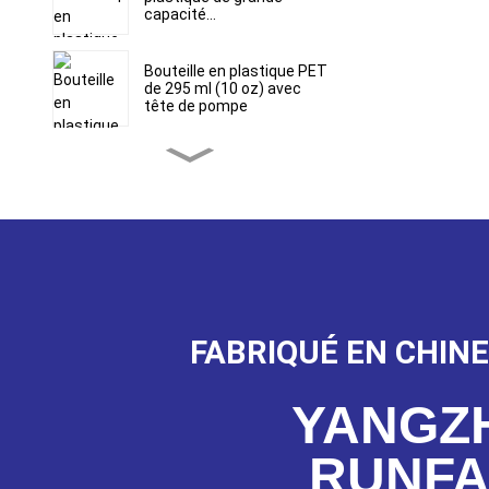
capacité...
Bouteille en plastique PET
de 295 ml (10 oz) avec
tête de pompe
Tubes cosmétiques en
plastique de grande
capacité...
Tuile cosmétique en
plastique de grande
capacité (177 ml)...
FABRIQUÉ EN CHINE
Tuile cosmétique en
plastique de grande
capacité (177 ml)...
YANGZ
Buse à aiguille à visser
RUNF
D19 mm personnalisée L...