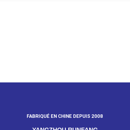
Abonnez-vous à la
newsletter de
RUNFANG et partagez
notre histoire.
FABRIQUÉ EN CHINE DEPUIS 2008
YANGZHOU RUNFANG