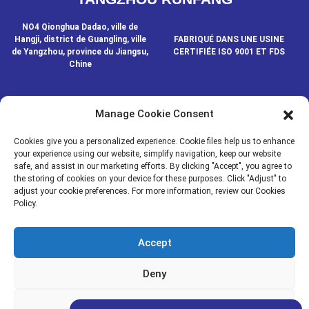
NO4 Qionghua Dadao, ville de
Hangji, district de Guangling, ville
FABRIQUÉ DANS UNE USINE
de Yangzhou, province du Jiangsu,
CERTIFIÉE ISO 9001 ET FDS
Chine
Manage Cookie Consent
CONTACTEZ-NOUS
Cookies give you a personalized experience. Cookie files help us to enhance
your experience using our website, simplify navigation, keep our website
safe, and assist in our marketing efforts. By clicking "Accept", you agree to
© COPYRIGHT - 2020-2024 : TOUS DROITS RÉSERVÉS.
- Plan du
the storing of cookies on your device for these purposes. Click "Adjust" to
Resource
site
adjust your cookie preferences. For more information, review our Cookies
Policy.
MÉDIAS
NOUVELLES
Accept
PRODUITS
À PROPOS DE NOUS
Deny
Adjust