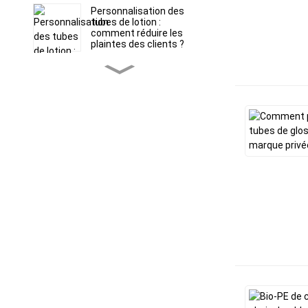
Personnalisation des
tubes de lotion :
comment réduire les
plaintes des clients ?
Tubes souples ABL vs
PBL : Choisir le bon
emballage barrière pour
les formules sensibles
Runfang Plastic
Packaging Materials Co.,
Ltd.
La précision au bout des
doigts : comment les
embouts applicateurs
spécialisés rehaussent
l’expérience de soin de la
peau de votre marque
Emballage de tubes
cosmétiques en paille de
blé