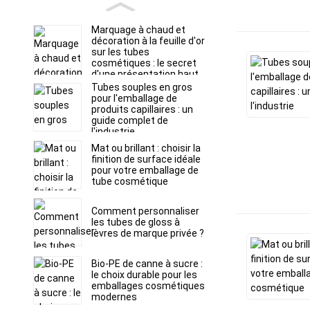
Marquage à chaud et
décoration à la feuille d'or
sur les tubes
cosmétiques : le secret
d'une présentation haut
de gamme en rayon
Tubes souples en gros
pour l'emballage de
produits capillaires : un
guide complet de
l'industrie
Mat ou brillant : choisir la
finition de surface idéale
pour votre emballage de
tube cosmétique
Comment personnaliser
les tubes de gloss à
lèvres de marque privée ?
Bio-PE de canne à sucre :
le choix durable pour les
emballages cosmétiques
modernes