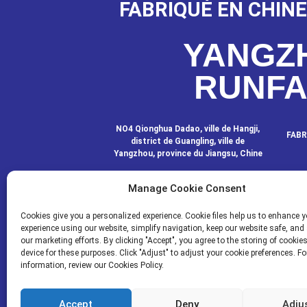
FABRIQUÉ EN CHINE
YANGZ
RUNF
NO4 Qionghua Dadao, ville de Hangji,
FABR
district de Guangling, ville de
Yangzhou, province du Jiangsu, Chine
Manage Cookie Consent
CONTACTEZ-
Cookies give you a personalized experience. Cookie files help us to enhance y
experience using our website, simplify navigation, keep our website safe, and 
our marketing efforts. By clicking "Accept", you agree to the storing of cookie
device for these purposes. Click "Adjust" to adjust your cookie preferences. F
© COPYRIGHT - 2020-2024 : TOUS DROI
information, review our Cookies Policy.
Resourc
Accept
Deny
Adju