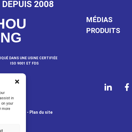
 DEPUIS 2008
MÉDIAS
HOU
PRODUITS
ANG
IQUÉ DANS UNE USINE CERTIFIÉE
ISO 9001 ET FDS
NOUS
our
assist in
s on your
or more
TS RÉSERVÉS.
- Plan du site
e
st