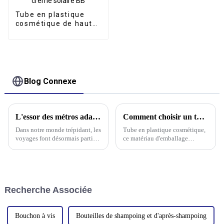
Tube en plastique
cosmétique de haute
qualité pour
emballage de crème
solaire BB
Blog Connexe
L'essor des métros adaptés aux voyages : répondre aux besoins des voyageurs modernes
Comment choisir un tube plastique cosmétique de haute qualité ?
Dans notre monde trépidant, les
Tube en plastique cosmétique,
voyages font désormais partie
ce matériau d'emballage
intégrante de la vie de
pratique et économique a une
nombreuses personnes. Que ce
large gamme d'applications
soit pour affaires ou pour les
dans le domaine des produits
loisirs, le besoin de produits de
chimiques quotidiens et est très
soin pratiques et efficaces…
populaire. Un excellent tube en
Recherche Associée
plastique cosmétique c...
Bouchon à vis
Bouteilles de shampoing et d'après-shampoing