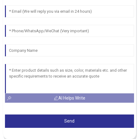
AI Helps Write
Send