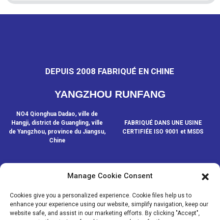
DEPUIS 2008 FABRIQUÉ EN CHINE
YANGZHOU RUNFANG
NO4 Qionghua Dadao, ville de
Hangji, district de Guangling, ville
FABRIQUÉ DANS UNE USINE
de Yangzhou, province du Jiangsu,
CERTIFIÉE ISO 9001 et MSDS
Chine
Manage Cookie Consent
CONTACTEZ-NOUS
Cookies give you a personalized experience. Cookie files help us to
enhance your experience using our website, simplify navigation, keep our
website safe, and assist in our marketing efforts. By clicking "Accept",
© COPYRIGHT - 2020-2024 : TOUS DROITS RÉSERVÉS.
- Plan du