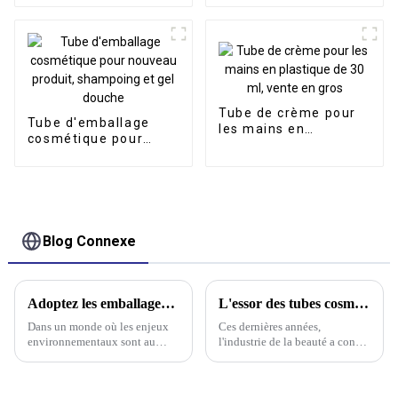
crème solaire, lotion,
emballage de crème
cosmétique, PE
solaire BB
Tube de crème pour
Tube d'emballage
les mains en
cosmétique pour
plastique de 30 ml,
nouveau produit,
vente en gros
shampoing et gel
douche
Blog Connexe
Adoptez les emballages écologiques : un choix durable pour un avenir meilleur
L'essor des tubes cosmétiques écologiques
Dans un monde où les enjeux
Ces dernières années,
environnementaux sont au
l'industrie de la beauté a connu
cœur des préoccupations de
une évolution significative
tous, il est essentiel pour les
vers le développement durable,
entreprises comme pour les
avec en tête les tubes