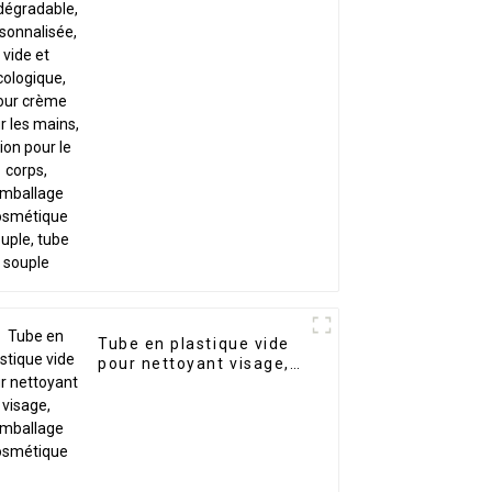
personnalisée, vide et
écologique, pour crème
pour les mains, lotion
pour le corps,
emballage cosmétique
souple, tube souple
Tube en plastique vide
pour nettoyant visage,
emballage cosmétique