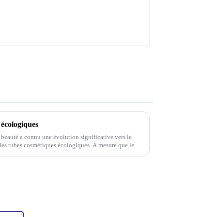
 écologiques
a beauté a connu une évolution significative vers le
les tubes cosmétiques écologiques. À mesure que les
ieux de l'environnement,…