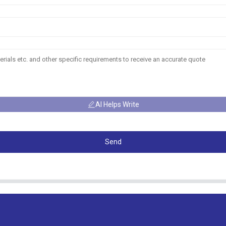
AI Helps Write
Send