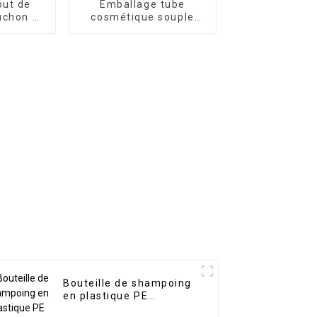
out de
Emballage tube
uchon à
cosmétique souple
r
noir brillant
Bouteille de shampoing
en plastique PE
biodégradable,