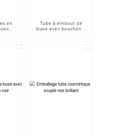
es en
Tube à embout de
avec
buse avec bouchon à
ns
vis blanc