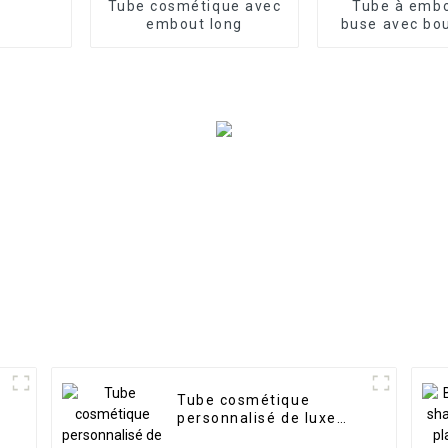
Tube cosmétique avec
Tube à emb
embout long
buse avec bo
vis noi
Tube cosmétique
personnalisé de luxe
n
pour crème pour les