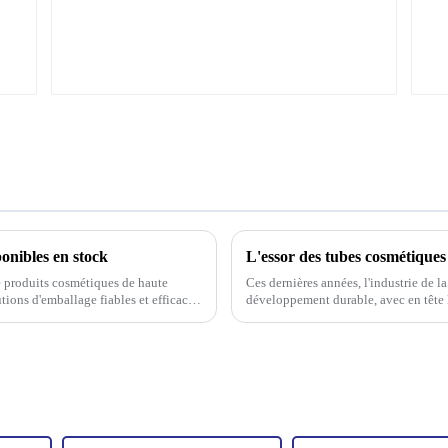
onibles en stock
L'essor des tubes cosmétiques
 produits cosmétiques de haute
Ces dernières années, l'industrie de l
tions d'emballage fiables et efficaces
développement durable, avec en tête 
rucial.
consommateurs deviennent plus souc