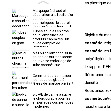
en plastique de
Marquage à chaud et
décoration à la feuille d'or
sur les tubes
cosmétiques : le secret
d'une présentation haut
de gamme en rayon
Tubes souples en gros
Rigidité du ma
pour l'emballage de
produits capillaires : un
cosmétique
ri
guide complet de
l'industrie
cosmétique
s
I
Mat ou brillant : choisir la
finition de surface idéale
polyéthylène li
pour votre emballage de
tube cosmétique
le rapport PE
Résistance chi
Comment personnaliser
les tubes de gloss à
densité.
lèvres de marque privée ?
Résistance aux
Bio-PE de canne à sucre :
cosmétique
Vo
le choix durable pour les
emballages cosmétiques
résistance à la
modernes