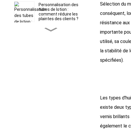
Sélection du m
Personnalisation des
tubes de lotion :
conséquent, lor
comment réduire les
plaintes des clients ?
résistance aux 
Tubes souples ABL vs
importante pour
PBL : Choisir le bon
emballage barrière pour
utilisé, sa cou
les formules sensibles
la stabilité de
Runfang Plastic
spécifiées).
Packaging Materials Co.,
Ltd.
La précision au bout des
doigts : comment les
embouts applicateurs
spécialisés rehaussent
l’expérience de soin de la
Les types d'hui
peau de votre marque
Emballage de tubes
existe deux typ
cosmétiques en paille de
blé
vernis brillant
également le co