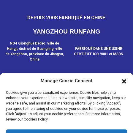
DEPUIS 2008 FABRIQUÉ EN CHINE
YANGZHOU RUNFANG
NO4 Qionghua Dadao, ville de
Hangji, district de Guangling, ville
FABRIQUÉ DANS UNE USINE
de Yangzhou, province du Jiangsu,
CERTIFIÉE ISO 9001 et MSDS
Chine
Manage Cookie Consent
CONTACTEZ-NOUS
Cookies give you a personalized experience. Cookie files help us to
enhance your experience using our website, simplify navigation, keep our
website safe, and assist in our marketing efforts. By clicking "Accept",
© COPYRIGHT - 2020-2024 : TOUS DROITS RÉSERVÉS.
- Plan du
you agree to the storing of cookies on your device for these purposes.
site
- SitemapTrans
- Recherche principale
Click "Adjust" to adjust your cookie preferences. For more information,
review our Cookies Policy.
MÉDIAS
NOUVELLES