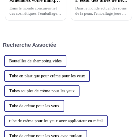
Améliorez votre marque de beauté avec des solutions d'emballage innovantes
L'essor des tubes de nettoyants visage de luxe : une révolution dans l'emballage des soins de la peau
Dans le monde concurrentiel
Dans le monde actuel des soins
des cosmétiques, l'emballage
de la peau, l'emballage joue un
est plus qu'une simple coque
rôle essentiel, souvent aussi
protectrice : c'est un outil
important que le produit lui-
puissant pour attirer les clients,
même. Des choix écologiques
transmettre les valeurs de la
aux designs sophistiqués et
marque et améliorer
élégants, le tube de nettoyant
Recherche Associée
l'expérience utilisateur.
visage a…
Bouteilles de shampoing vides
Tube en plastique pour crème pour les yeux
Tubes souples de crème pour les yeux
Tube de crème pour les yeux
tube de crème pour les yeux avec applicateur en métal
Tube de crème pour les yeux avec rouleau