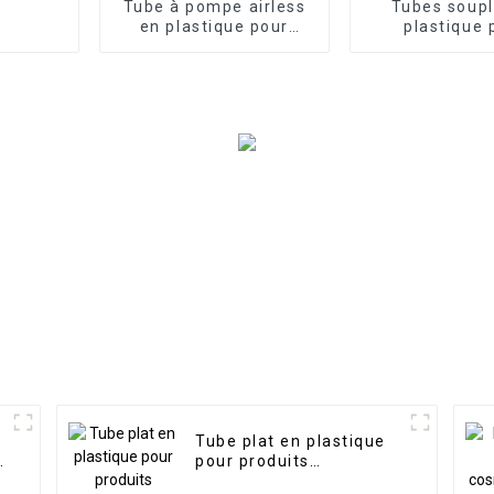
Tube à pompe airless
Tubes soupl
en plastique pour
plastique 
cosmétiques
emballage co
avec po
Tube plat en plastique
pour produits
cosmétiques, fourniture