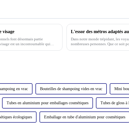
e visage
onnels font désormais partie
Dans notre monde trépidant, les voyag
 visage est un incontournable qui
nombreuses personnes. Que ce soit pour
soin pratiques et efficaces…
 shampoing en vrac
Bouteilles de shampoing vides en vrac
Mini bou
Tubes en aluminium pour emballages cosmétiques
Tubes de gloss à 
étiques écologiques
Emballage en tube d'aluminium pour cosmétiques