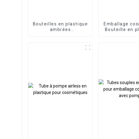
Bouteilles en plastique
Emballage co
ambrées
Bouteille en p
personnalisées en
PET pour soin
gros pour lotion
peau