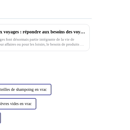
L'essor des métros adaptés aux voyages : répondre aux besoins des voyageurs modernes
es font désormais partie intégrante de la vie de
 affaires ou pour les loisirs, le besoin de produits de
teilles de shampoing en vrac
lèvres vides en vrac