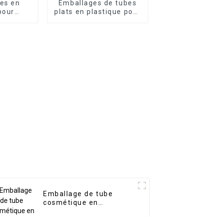
es en
Emballages de tubes
pour
plats en plastique pour
smétique
cosmétiques en gros
mpe
Emballage de tube
cosmétique en
plastique à presser,