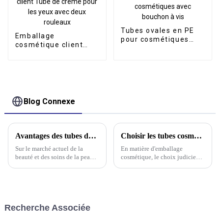
Tubes ovales en PE
Emballage
pour cosmétiques
cosmétique client
avec bouchon à vis
Tube de crème pour
les yeux avec deux
rouleaux
Blog Connexe
Avantages des tubes de crème pour les mains en gros
Choisir les tubes cosmétiques adaptés à votre marque : guide des emballages de lotions et de crèmes
Sur le marché actuel de la
En matière d'emballage
beauté et des soins de la peau,
cosmétique, le choix judicieux
la vente en gros de tubes de
des tubes peut
crème pour les mains est de
considérablement améliorer
plus en plus populaire auprès
l'attrait et la fonctionnalité de
des détaillants et des
votre produit. Que vous
consommateurs. Leur praticité
commercialisiez une crème
Recherche Associée
et leur efficacité…
pour les mains de 60 ml, un
shampooing en tube de 230