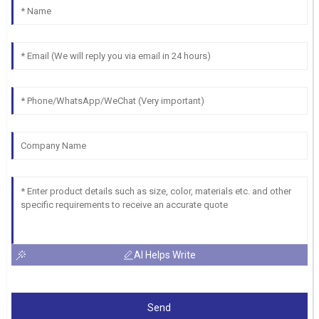
AI Helps Write
Send