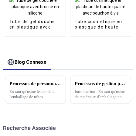
plastique avec
applicateur
Tube de gel douche
Tube cosmétique en
en plastique avec
plastique de haute
brosse en silicone
qualité avec bouchon
à vis
Blog Connexe
Processus de personnalisation des bouteilles en plastique pour cosmétiques
Processus de gestion personnalisé pour l'usine de matériaux d'emballage de tubes cosmétiques
En tant qu'usine leader dans
Introduction : En tant qu'usine
l'emballage de tubes
de matériaux d'emballage pour
cosmétiques, nous nous
tubes cosmétiques, notre
engageons à fournir à nos
objectif principal est de
clients des solutions
produire des matériaux
d'emballage personnalisées et
d'emballage de haute qualité
de haute qualité. Dans cet
pour l'industrie cosmétique.
Recherche Associée
article, nous décrivons le
Afin de garantir le bon
processus de fabrication des
fonctionnement et…