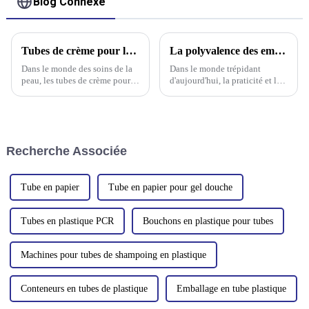
Blog Connexe
Tubes de crème pour le corps, indispensables toute l'année
La polyvalence des emballages de tubes de shampoing : un regard plus approfondi sur les solutions personnalisées
Dans le monde des soins de la
Dans le monde trépidant
peau, les tubes de crème pour le
d'aujourd'hui, la praticité et la
corps sont devenus un choix
durabilité jouent un rôle
populaire pour ceux qui
majeur dans les choix des
souhaitent conserver une peau
consommateurs, notamment en
hydratée et saine tout au long
matière de produits de soins
de l'année. Si beaucoup
personnels. Parmi ces derniers,
Recherche Associée
associent la peau sèche à…
les emballages en tube de
shampoing ont acquis une
popularité considérable.
Tube en papier
Tube en papier pour gel douche
Tubes en plastique PCR
Bouchons en plastique pour tubes
Machines pour tubes de shampoing en plastique
Conteneurs en tubes de plastique
Emballage en tube plastique