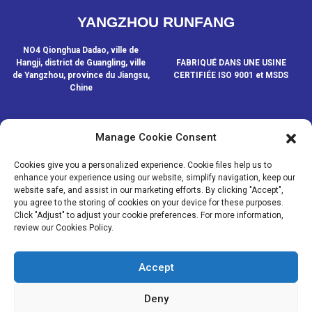
YANGZHOU RUNFANG
NO4 Qionghua Dadao, ville de
Hangji, district de Guangling, ville
FABRIQUÉ DANS UNE USINE
de Yangzhou, province du Jiangsu,
CERTIFIÉE ISO 9001 et MSDS
Chine
Manage Cookie Consent
CONTACTEZ-NOUS
Cookies give you a personalized experience. Cookie files help us to
enhance your experience using our website, simplify navigation, keep our
website safe, and assist in our marketing efforts. By clicking "Accept",
© COPYRIGHT - 2020-2024 : TOUS DROITS RÉSERVÉS.
- Plan du
you agree to the storing of cookies on your device for these purposes.
site
- SitemapTrans
- Recherche principale
Click "Adjust" to adjust your cookie preferences. For more information,
review our Cookies Policy.
MÉDIAS
NOUVELLES
Accept
PRODUITS
À PROPOS DE NOUS
Deny