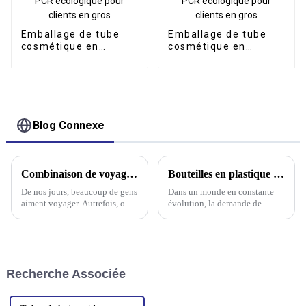
Emballage de tube
Emballage de tube
cosmétique en
cosmétique en
plastique PCR
plastique PCR
écologique pour
écologique pour
clients en gros
clients en gros
Blog Connexe
Combinaison de voyage portable
Bouteilles en plastique PET osmétiques disponibles en stock
De nos jours, beaucoup de gens
Dans un monde en constante
aiment voyager. Autrefois, on
évolution, la demande de
emportait toujours des articles
produits cosmétiques de haute
de toilette lourds et
qualité est en hausse. Par
encombrants, ce qui rendait les
conséquent, le besoin de
déplacements très pénibles.
solutions d'emballage fiables et
Notre entreprise a maintenant
efficaces pour les flacons
Recherche Associée
lancé…
cosmétiques en plastique est
devenu crucial.