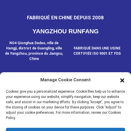
FABRIQUÉ EN CHINE DEPUIS 2008
YANGZHOU RUNFANG
NO4 Qionghua Dadao, ville de
Hangji, district de Guangling, ville
FABRIQUÉ DANS UNE USINE
de Yangzhou, province du Jiangsu,
CERTIFIÉE ISO 9001 ET FDS
Chine
Manage Cookie Consent
CONTACTEZ-NOUS
Cookies give you a personalized experience. Cookie files help us to enhance
your experience using our website, simplify navigation, keep our website
safe, and assist in our marketing efforts. By clicking "Accept", you agree to
© COPYRIGHT - 2020-2024 : TOUS DROITS RÉSERVÉS.
- Plan du
the storing of cookies on your device for these purposes. Click "Adjust" to
Resource
site
adjust your cookie preferences. For more information, review our Cookies
Policy.
MÉDIAS
NOUVELLES