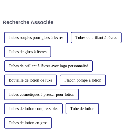
parmi les outils les plus
produits et des outils efficaces
performants. Qu'ils soient
et performants. Une innovation
élégants et modernes, ou
qui fait fureur dans le monde de
personnalisés, ils mettent en
la beauté est le tube à brosse en
Recherche Associée
avant votre marque et attirent
silicone…
l'attention.
Tubes souples pour gloss à lèvres
Tubes de brillant à lèvres
Tubes de gloss à lèvres
Tubes de brillant à lèvres avec logo personnalisé
Bouteille de lotion de luxe
Flacon pompe à lotion
Tubes cosmétiques à presser pour lotion
Tubes de lotion compressibles
Tube de lotion
Tubes de lotion en gros