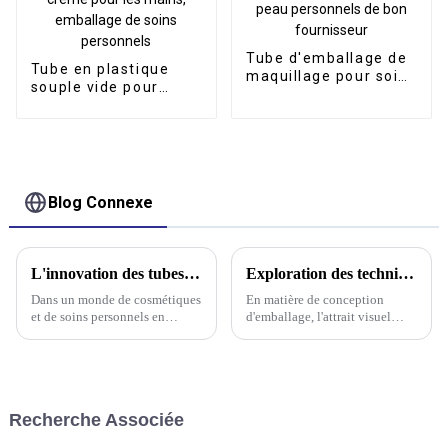
Tube d'emballage de
Tube en plastique
maquillage pour soins
souple vide pour
de la peau personnels
lotion BB, crème pour
de bon fournisseur
les mains, emballage
de soins personnels
Blog Connexe
L'innovation des tubes cosmétiques de grande capacité
Exploration des techniques d'impression et de décoration sur tubes en plastique
Dans un monde de cosmétiques
En matière de conception
et de soins personnels en
d'emballage, l'attrait visuel
constante évolution,
joue un rôle crucial pour attirer
l'emballage joue un rôle crucial
l'attention des clients et
pour améliorer l'expérience
différencier votre produit de la
utilisateur. Parmi les différentes
concurrence. Pour les tubes en
solutions d'emballage, on
plastique, le choix…
Recherche Associée
trouve les tubes cosmétiques en
plastique, les crèmes pour le