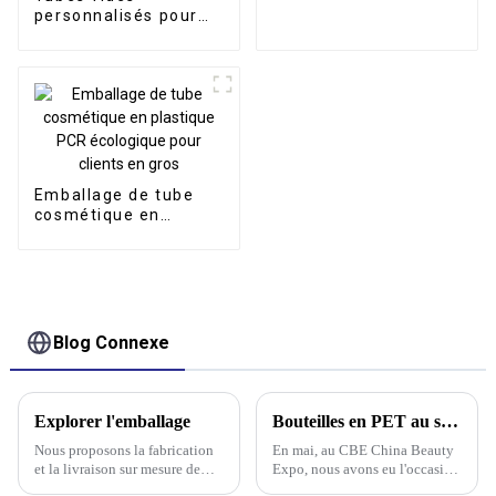
plastique de 30 ml,
personnalisés pour
étiquettes privées
crème solaire et
personnalisées
crème pour les
mains, emballage
pour soins de la peau,
tube en plastique
pour cosmétiques
Emballage de tube
cosmétique en
plastique PCR
écologique pour
clients en gros
Blog Connexe
Explorer l'emballage
Bouteilles en PET au salon CBE China Beauty Expo de mai
Nous proposons la fabrication
En mai, au CBE China Beauty
et la livraison sur mesure de
Expo, nous avons eu l'occasion
solutions d'emballage
d'explorer le segment des