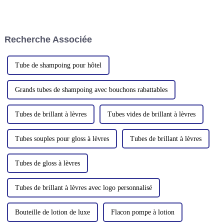
traditionnelles ou écologiques
emballages en conteneurs et
pour l'industrie de la beauté et
nous avons été
des cosmétiques. Spécialisés
particulièrement frappés par la
dans les petites séries, les délais
demande importante de
Recherche Associée
d'exécution rapides et notre
bouteilles en plastique PET. Il
expertise sectorielle…
était évident que...
Tube de shampoing pour hôtel
Grands tubes de shampoing avec bouchons rabattables
Tubes de brillant à lèvres
Tubes vides de brillant à lèvres
Tubes souples pour gloss à lèvres
Tubes de brillant à lèvres
Tubes de gloss à lèvres
Tubes de brillant à lèvres avec logo personnalisé
Bouteille de lotion de luxe
Flacon pompe à lotion