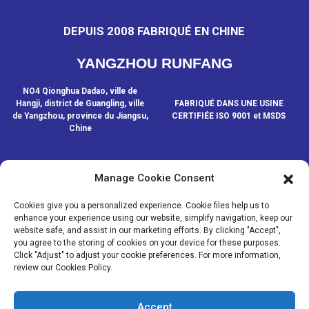
DEPUIS 2008 FABRIQUÉ EN CHINE
YANGZHOU RUNFANG
NO4 Qionghua Dadao, ville de
Hangji, district de Guangling, ville
FABRIQUÉ DANS UNE USINE
de Yangzhou, province du Jiangsu,
CERTIFIÉE ISO 9001 et MSDS
Chine
Manage Cookie Consent
CONTACTEZ-NOUS
Cookies give you a personalized experience. Cookie files help us to
enhance your experience using our website, simplify navigation, keep our
website safe, and assist in our marketing efforts. By clicking "Accept",
© COPYRIGHT - 2020-2024 : TOUS DROITS RÉSERVÉS.
- Plan du
you agree to the storing of cookies on your device for these purposes.
site
- SitemapTrans
- Recherche principale
Click "Adjust" to adjust your cookie preferences. For more information,
review our Cookies Policy.
MÉDIAS
NOUVELLES
Accept
PRODUITS
À PROPOS DE NOUS