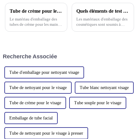
Tube de crème pour les mains rechargeable Matériau d'emballage
Quels éléments de test physique les matériaux d'emballage cosmétique doivent-ils effectuer ?
Le matériau d'emballage des
Les matériaux d'emballage des
tubes de crème pour les mains
cosmétiques sont soumis à
rechargeables est un composant
divers tests physiques pour
essentiel du secteur de la
garantir leur sécurité, leur
beauté et des soins personnels.
efficacité et leur conformité
Il joue un rôle crucial pour
réglementaire. Ces tests
garantir la praticité, la
peuvent varier selon le type
Recherche Associée
fonctionnalité et la sécurité des
d'emballage (par exemple,
produits.
flacon, etc.).
Tube d'emballage pour nettoyant visage
Tube de nettoyant pour le visage
Tube blanc nettoyant visage
Tube de crème pour le visage
Tube souple pour le visage
Emballage de tube facial
Tube de nettoyant pour le visage à presser