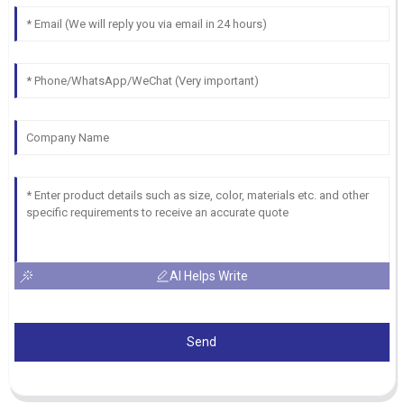
AI Helps Write
Send