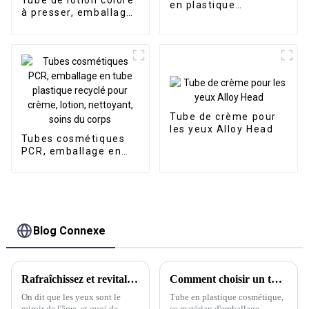
en plastique
à presser, emballage
personnalisés pour
cosmétique en
BB crèmes, fonds de
plastique, 200 ml,
teint et crèmes
pour emballage de
solaires
shampoing
Tube de crème pour
les yeux Alloy Head
Tubes cosmétiques
PCR, emballage en
tube plastique
recyclé pour crème,
lotion, nettoyant,
soins du corps
Blog Connexe
Rafraîchissez et revitalisez : la magie des tubes de crème pour les yeux avec applicateurs de massage en métal
Comment choisir un tube plastique cosmétique de haute qualité ?
On dit que les yeux sont le
Tube en plastique cosmétique,
miroir de l'âme, et quoi de
ce matériau d'emballage