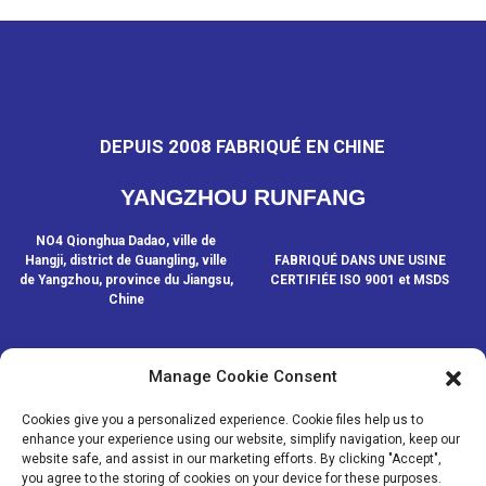
DEPUIS 2008 FABRIQUÉ EN CHINE
YANGZHOU RUNFANG
NO4 Qionghua Dadao, ville de
Hangji, district de Guangling, ville
FABRIQUÉ DANS UNE USINE
de Yangzhou, province du Jiangsu,
CERTIFIÉE ISO 9001 et MSDS
Chine
Manage Cookie Consent
CONTACTEZ-NOUS
Cookies give you a personalized experience. Cookie files help us to
enhance your experience using our website, simplify navigation, keep our
website safe, and assist in our marketing efforts. By clicking "Accept",
© COPYRIGHT - 2020-2024 : TOUS DROITS RÉSERVÉS.
- Plan du
you agree to the storing of cookies on your device for these purposes.
site
- SitemapTrans
- Recherche principale