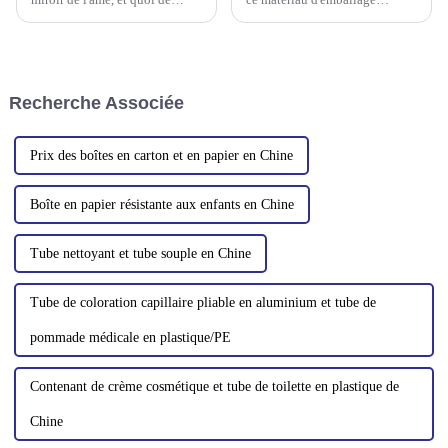
mieux pour en prendre soin
pratique et économique a une
qu'avec une crème contour des
large gamme d'applications
yeux luxueuse ? Mais imaginez
dans le domaine des produits
l'expérience amplifiée par un
chimiques quotidiens et est très
applicateur de massage en
populaire. Un excellent tube en
Recherche Associée
métal. Entrez : les yeux…
plastique cosmétique c...
Prix ​​des boîtes en carton et en papier en Chine
Boîte en papier résistante aux enfants en Chine
Tube nettoyant et tube souple en Chine
Tube de coloration capillaire pliable en aluminium et tube de
pommade médicale en plastique/PE
Contenant de crème cosmétique et tube de toilette en plastique de
Chine