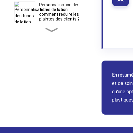
Personnalisation des
tubes de lotion :
comment réduire les
plaintes des clients ?
Tubes souples ABL vs
PBL : Choisir le bon
emballage barrière pour
les formules sensibles
Runfang Plastic
Packaging Materials Co.,
Ltd.
En résumé
La précision au bout des
doigts : comment les
et de soin
embouts applicateurs
qu'une opt
spécialisés rehaussent
l’expérience de soin de la
plastiques
peau de votre marque
Emballage de tubes
cosmétiques en paille de
blé