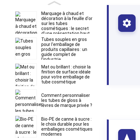
Marquage à chaud et
décoration à la feuille d'or
sur les tubes
cosmétiques : le secret
d'une présentation haut
de gamme en rayon
Tubes souples en gros
pour l'emballage de
produits capillaires : un
guide complet de
l'industrie
Mat ou brillant : choisir la
finition de surface idéale
pour votre emballage de
tube cosmétique
Comment personnaliser
les tubes de gloss à
lèvres de marque privée ?
Bio-PE de canne à sucre :
le choix durable pour les
emballages cosmétiques
modernes