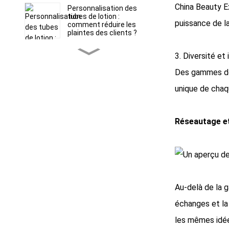
China Beauty Ex
Personnalisation des
tubes de lotion :
puissance de la
comment réduire les
plaintes des clients ?
Tubes souples ABL vs
3. Diversité et 
PBL : Choisir le bon
emballage barrière pour
Des gammes de 
les formules sensibles
unique de chaqu
Runfang Plastic
Packaging Materials Co.,
Ltd.
Réseautage et
La précision au bout des
doigts : comment les
embouts applicateurs
spécialisés rehaussent
l’expérience de soin de la
peau de votre marque
Emballage de tubes
Au-delà de la g
cosmétiques en paille de
blé
échanges et la
les mêmes idée