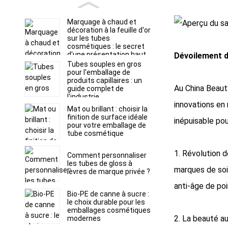
Marquage à chaud et
décoration à la feuille d'or
sur les tubes
cosmétiques : le secret
d'une présentation haut
Dévoilement 
de gamme en rayon
Tubes souples en gros
pour l'emballage de
produits capillaires : un
Au China Beaut
guide complet de
l'industrie
innovations en
Mat ou brillant : choisir la
finition de surface idéale
inépuisable po
pour votre emballage de
tube cosmétique
1. Révolution d
Comment personnaliser
les tubes de gloss à
marques de soi
lèvres de marque privée ?
anti-âge de poi
Bio-PE de canne à sucre :
le choix durable pour les
emballages cosmétiques
2. La beauté au
modernes