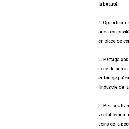
la beauté.
1. Opportunité
occasion privil
en place de can
2. Partage des
série de sémina
éclairage préc
l’industrie de l
3. Perspectives
véritablement i
soins de la pea