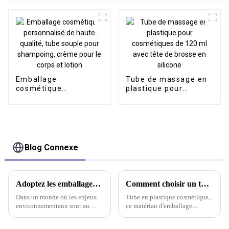
plate, emballage
tube de massage
cosmétique, tube en
cosmétique en acier
plastique
inoxydable
Emballage
Tube de massage en
cosmétique
plastique pour
personnalisé de
cosmétiques de 120
haute qualité, tube
ml avec tête de
souple pour
brosse en silicone
shampoing, crème
pour le corps et lotion
Blog Connexe
Adoptez les emballages écologiques : un choix durable pour un avenir meilleur
Comment choisir un tube plastique cosmétique de haute qualité ?
Dans un monde où les enjeux
Tube en plastique cosmétique,
environnementaux sont au
ce matériau d'emballage
cœur des préoccupations de
pratique et économique a une
tous, il est essentiel pour les
large gamme d'applications