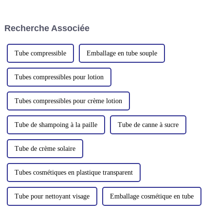
entreprises comme pour les
dans le domaine des produits
particuliers de faire des choix
chimiques quotidiens et est très
durables. Parmi ces choix, on
populaire. Un excellent tube en
Recherche Associée
peut citer…
plastique cosmétique c...
Tube compressible
Emballage en tube souple
Tubes compressibles pour lotion
Tubes compressibles pour crème lotion
Tube de shampoing à la paille
Tube de canne à sucre
Tube de crème solaire
Tubes cosmétiques en plastique transparent
Tube pour nettoyant visage
Emballage cosmétique en tube