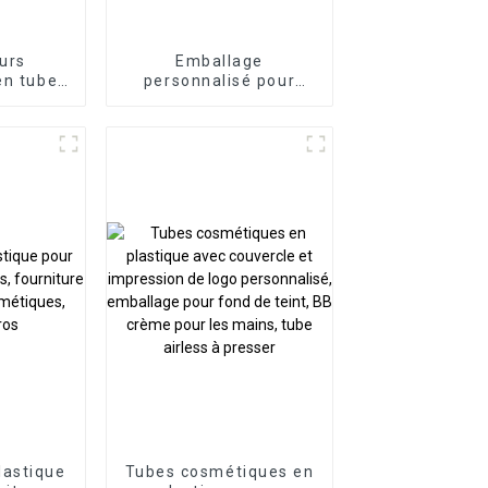
urs
Emballage
en tubes
personnalisé pour
 pour
tubes de gloss à lèvres
ues
D19
lastique
Tubes cosmétiques en