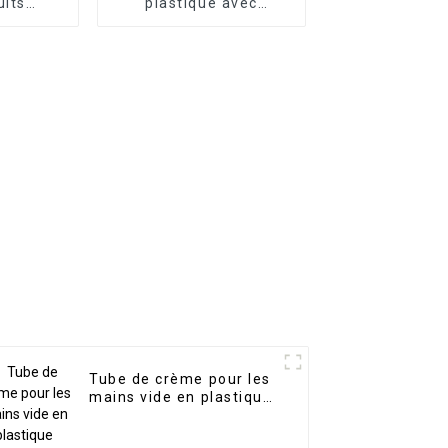
uits
plastique avec
es,
couvercle et
re
impression de logo
ges
personnalisé,
vente en
emballage pour fond
de teint, BB crème
pour les mains, tube
airless à presser
Tube de crème pour les
mains vide en plastique
souple et bon marché