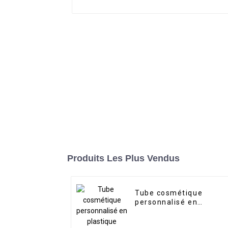
Produits Les Plus Vendus
Tube cosmétique
personnalisé en
plastique biodégradabl
ovale plat pour crème