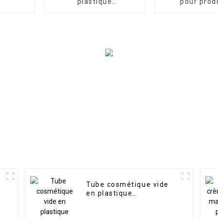
plastique
pour prod
personnalisés avec
cosmétiqu
bouchons colorés à
fournitu
deux couches
d'emballa
cosmétiques, 
gros
Tube cosmétique vide
en plastique
e
personnalisé avec
bouchon à vis plat