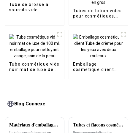
Tube de brosse à
sourcils vide
Tubes de lotion vides
pour cosmétiques,
emballages
personnalisés en gros
Tube cosmétique vide
Emballage
noir mat de luxe de
cosmétique client
100 ml, emballage
Tube de crème pour
pour nettoyant
les yeux avec deux
visage, soin de la
rouleaux
peau
Blog Connexe
Matériaux d'emballage en plastique Runfang : laissez votre marque montrer son style !
Tubes et flacons cosmétiques : des outils puissants pour la commercialisation des produits de beauté
Le tube cosmétique est un
Pour commercialiser des