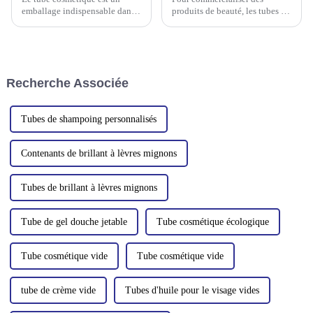
emballage indispensable dans
produits de beauté, les tubes et
l'industrie cosmétique. Un tube
flacons cosmétiques comptent
cosmétique attrayant et au
parmi les outils les plus
design unique est un facteur clé
performants. Qu'ils soient
du succès d'une marque.
élégants et modernes, ou
Runfang pac...
personnalisés, ils mettent en
Recherche Associée
avant votre marque et attirent
l'attention.
Tubes de shampoing personnalisés
Contenants de brillant à lèvres mignons
Tubes de brillant à lèvres mignons
Tube de gel douche jetable
Tube cosmétique écologique
Tube cosmétique vide
Tube cosmétique vide
tube de crème vide
Tubes d'huile pour le visage vides