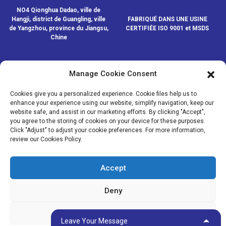
NO4 Qionghua Dadao, ville de
Hangji, district de Guangling, ville
FABRIQUÉ DANS UNE USINE
de Yangzhou, province du Jiangsu,
CERTIFIÉE ISO 9001 et MSDS
Chine
Manage Cookie Consent
CONTACTEZ-NOUS
Cookies give you a personalized experience. Cookie files help us to
enhance your experience using our website, simplify navigation, keep our
website safe, and assist in our marketing efforts. By clicking "Accept",
© COPYRIGHT - 2020-2024 : TOUS DROITS RÉSERVÉS.
- Plan du
you agree to the storing of cookies on your device for these purposes.
site
- SitemapTrans
- Recherche principale
Click "Adjust" to adjust your cookie preferences. For more information,
review our Cookies Policy.
MÉDIAS
NOUVELLES
Accept
PRODUITS
À PROPOS DE NOUS
Deny
Adjust
Leave Your Message