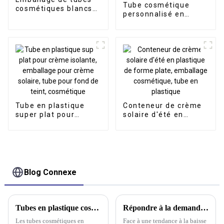
Tube cosmétique
cosmétiques blancs
personnalisé en
en gros
plastique
biodégradable ovale
plat pour crème BB
CC
Tube en plastique
Conteneur de crème
super plat pour
solaire d'été en
crème isolante,
plastique de forme
emballage pour
plate, emballage
crème solaire, tube
cosmétique, tube en
pour fond de teint,
plastique
cosmétique
Blog Connexe
Tubes en plastique cosmétiques
Répondre à la demande étrangère en emballages de tubes en plastique pour cosmétiques
Les tubes cosmétiques en
Face à une tendance à la baisse