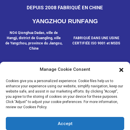
DEPUIS 2008 FABRIQUÉ EN CHINE
YANGZHOU RUNFANG
NO4 Qionghua Dadao, ville de
Hangji, district de Guangling, ville
FABRIQUÉ DANS UNE USINE
de Yangzhou, province du Jiangsu,
CERTIFIÉE ISO 9001 et MSDS
Chine
Manage Cookie Consent
CONTACTEZ-NOUS
Cookies give you a personalized experience. Cookie files help us to
enhance your experience using our website, simplify navigation, keep our
website safe, and assist in our marketing efforts. By clicking "Accept",
© COPYRIGHT - 2020-2024 : TOUS DROITS RÉSERVÉS.
- Plan du
you agree to the storing of cookies on your device for these purposes.
site
- SitemapTrans
- Recherche principale
Click "Adjust" to adjust your cookie preferences. For more information,
review our Cookies Policy.
MÉDIAS
NOUVELLES
Accept
PRODUITS
À PROPOS DE NOUS