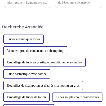
plastique sont hygiéniques et
de l'économie de marché,
pratiques, et sont largement
l'industrie de l'emballage des
utilisés dans l'industrie
tubes en plastique pour
cosmétique, comme
cosmétiques se positionne
l'emballage de nettoyants pour
stratégiquement pour répondre
le visage, d'après-shampooings,
à la demande internationale
Recherche Associée
de teintures capillaires, de
croissante de produits
dentifrices et d'autres produits,
innovants...
comme...
Tubes cosmétiques vides
Vente en gros de contenants de shampoing
Emballage de tube en plastique cosmétique personnalisé
Tube cosmétique avec pompe
Bouteilles de shampoing et d'après-shampoing en gros
Emballage de tubes de lotion
Tubes souples pour cosmétiques