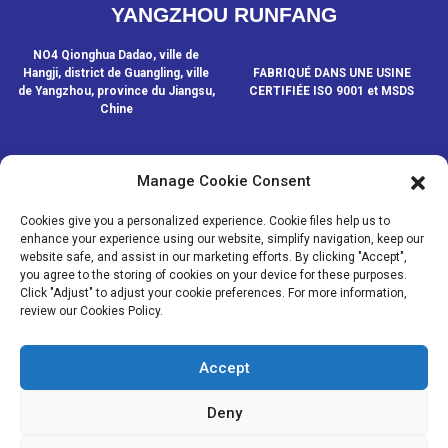
YANGZHOU RUNFANG
NO4 Qionghua Dadao, ville de
Hangji, district de Guangling, ville
FABRIQUÉ DANS UNE USINE
de Yangzhou, province du Jiangsu,
CERTIFIÉE ISO 9001 et MSDS
Chine
Manage Cookie Consent
CONTACTEZ-NOUS
Cookies give you a personalized experience. Cookie files help us to
enhance your experience using our website, simplify navigation, keep our
website safe, and assist in our marketing efforts. By clicking "Accept",
© COPYRIGHT - 2020-2024 : TOUS DROITS RÉSERVÉS.
- Plan du
you agree to the storing of cookies on your device for these purposes.
site
- SitemapTrans
- Recherche principale
Click "Adjust" to adjust your cookie preferences. For more information,
review our Cookies Policy.
MÉDIAS
NOUVELLES
Accept
PRODUITS
À PROPOS DE NOUS
Deny