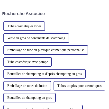
les tuyaux en plastique. Ces
avec en tête les tubes
composants polyvalents sont
cosmétiques écologiques. À
utilisés dans divers secteurs,
mesure que les consommateurs
Recherche Associée
notamment…
deviennent plus soucieux de
l'environnement,…
Tubes cosmétiques vides
Vente en gros de contenants de shampoing
Emballage de tube en plastique cosmétique personnalisé
Tube cosmétique avec pompe
Bouteilles de shampoing et d'après-shampoing en gros
Emballage de tubes de lotion
Tubes souples pour cosmétiques
Bouteilles de shampoing en gros