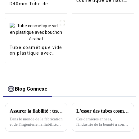
cosmétique de haute
D40mm Tube de
qualité pour
brosse de massage
emballage de crème
en silicone pour
solaire BB
nettoyant visage en
plastique avec
applicateur
Tube cosmétique vide
en plastique avec
bouchon à rabat
Blog Connexe
Assurer la fiabilité : tester l'intégrité des joints des tuyaux en plastique
L'essor des tubes cosmétiques écologiques
Dans le monde de la fabrication
Ces dernières années,
et de l'ingénierie, la fiabilité
l'industrie de la beauté a connu
des composants est cruciale, et
une évolution significative
c'est particulièrement vrai pour
vers le développement durable,