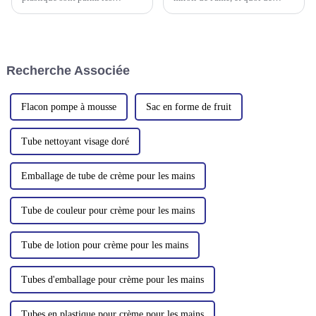
contenants les plus populaires
mieux pour en prendre soin
et les plus utilisés pour les
qu'avec une crème contour des
produits cosmétiques et de
yeux luxueuse ? Mais imaginez
soins personnels. Ils sont
l'expérience amplifiée par un
fabriqués à partir de divers
applicateur de massage en
Recherche Associée
plastiques, tels que le
métal. Entrez : les yeux…
polyéthylène téréphtalate
(PET).
Flacon pompe à mousse
Sac en forme de fruit
Tube nettoyant visage doré
Emballage de tube de crème pour les mains
Tube de couleur pour crème pour les mains
Tube de lotion pour crème pour les mains
Tubes d'emballage pour crème pour les mains
Tubes en plastique pour crème pour les mains