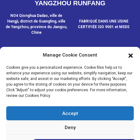
YANGZHOU RUNFANG
NO4 Qionghua Dadao, ville de
Hangji, district de Guangling, ville
FABRIQUÉ DANS UNE USINE
de Yangzhou, province du Jiangsu,
CERTIFIÉE ISO 9001 et MSDS
Chine
Manage Cookie Consent
CONTACTEZ-NOUS
Cookies give you a personalized experience. Cookie files help us to
enhance your experience using our website, simplify navigation, keep our
website safe, and assist in our marketing efforts. By clicking "Accept",
© COPYRIGHT - 2020-2024 : TOUS DROITS RÉSERVÉS.
- Plan du
you agree to the storing of cookies on your device for these purposes.
site
- SitemapTrans
- Recherche principale
Click "Adjust" to adjust your cookie preferences. For more information,
review our Cookies Policy.
MÉDIAS
NOUVELLES
Accept
PRODUITS
À PROPOS DE NOUS
Deny