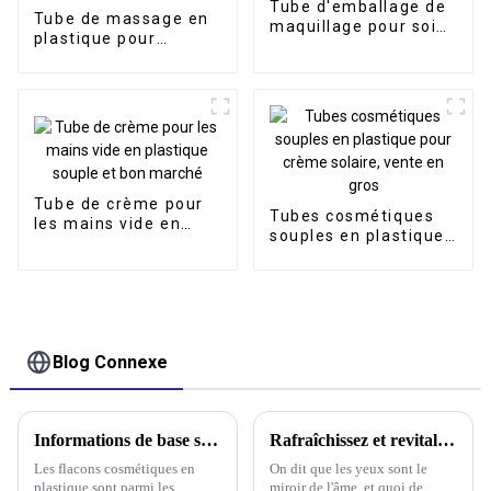
Tube d'emballage de
Tube de massage en
maquillage pour soins
plastique pour
de la peau personnels
cosmétiques de 120
de bon fournisseur
ml avec tête de
brosse en silicone
Tube de crème pour
Tubes cosmétiques
les mains vide en
souples en plastique
plastique souple et
pour crème solaire,
bon marché
vente en gros
Blog Connexe
Informations de base sur les bouteilles cosmétiques en plastique
Rafraîchissez et revitalisez : la magie des tubes de crème pour les yeux avec applicateurs de massage en métal
Les flacons cosmétiques en
On dit que les yeux sont le
plastique sont parmi les
miroir de l'âme, et quoi de