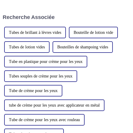
pour tous vos besoins en
cosmétique, comme
emballages plastiques. Forts de
l'emballage de nettoyants pour
nombreuses années
le visage, d'après-shampooings,
Recherche Associée
d'expérience et d'expertise dans
de teintures capillaires, de
le secteur, nous avons...
dentifrices et d'autres produits,
comme...
Tubes de brillant à lèvres vides
Bouteille de lotion vide
Tubes de lotion vides
Bouteilles de shampoing vides
Tube en plastique pour crème pour les yeux
Tubes souples de crème pour les yeux
Tube de crème pour les yeux
tube de crème pour les yeux avec applicateur en métal
Tube de crème pour les yeux avec rouleau