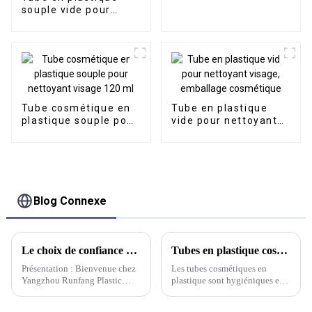
plastique de 30 ml,
souple vide pour
vente en gros
lotion BB, crème pour
les mains, emballage
de soins personnels
Tube cosmétique en
Tube en plastique
plastique souple pour
vide pour nettoyant
nettoyant visage 120
visage, emballage
ml
cosmétique
Blog Connexe
Le choix de confiance pour des emballages plastiques de qualité : Yangzhou Runfang Plastic Packaging Material Co., Ltd.
Tubes en plastique cosmétiques
Présentation : Bienvenue chez
Les tubes cosmétiques en
Yangzhou Runfang Plastic
plastique sont hygiéniques et
Packaging Material Co., Ltd,
pratiques, et sont largement
votre partenaire de confiance
utilisés dans l'industrie