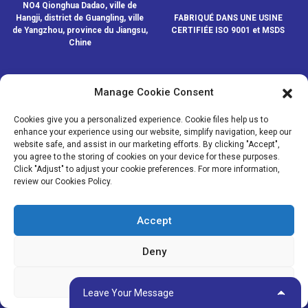
NO4 Qionghua Dadao, ville de
Hangji, district de Guangling, ville
FABRIQUÉ DANS UNE USINE
de Yangzhou, province du Jiangsu,
CERTIFIÉE ISO 9001 et MSDS
Chine
Manage Cookie Consent
CONTACTEZ-NOUS
Cookies give you a personalized experience. Cookie files help us to
enhance your experience using our website, simplify navigation, keep our
website safe, and assist in our marketing efforts. By clicking "Accept",
© COPYRIGHT - 2020-2024 : TOUS DROITS RÉSERVÉS.
- Plan du
you agree to the storing of cookies on your device for these purposes.
site
- SitemapTrans
- Recherche principale
Click "Adjust" to adjust your cookie preferences. For more information,
review our Cookies Policy.
MÉDIAS
NOUVELLES
Accept
PRODUITS
À PROPOS DE NOUS
Deny
Adjust
Leave Your Message