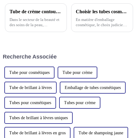
Tube de crème contour des yeux Alloy Head : un nouveau type d'emballage pour massage
Choisir les tubes cosmétiques adaptés à votre marque : guide des emballages de lotions et de crèmes
Dans le secteur de la beauté et
En matière d'emballage
des soins de la peau,
cosmétique, le choix judicieux
l'innovation joue un rôle
des tubes peut
crucial pour répondre en
considérablement améliorer
permanence aux besoins
l'attrait et la fonctionnalité de
changeants des
votre produit. Que vous
consommateurs. Parmi ces
commercialisiez une crème
Recherche Associée
produits innovants, la tête en
pour les mains de 60 ml, un
alliage fait fureur…
shampooing en tube de 230
ml…
Tube pour cosmétiques
Tube pour crème
Tube de brillant à lèvres
Emballage de tubes cosmétiques
Tubes pour cosmétiques
Tubes pour crème
Tubes de brillant à lèvres uniques
Tube de brillant à lèvres en gros
Tube de shampoing jaune