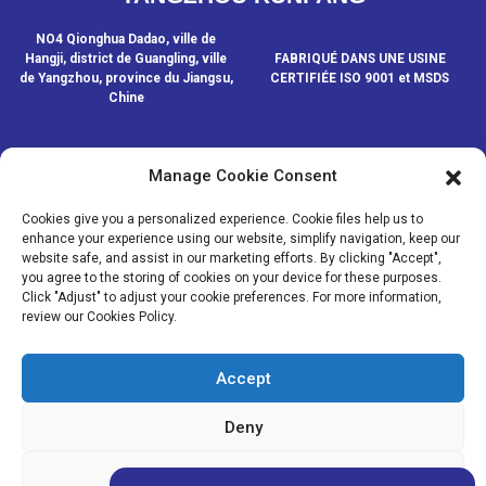
NO4 Qionghua Dadao, ville de
Hangji, district de Guangling, ville
FABRIQUÉ DANS UNE USINE
de Yangzhou, province du Jiangsu,
CERTIFIÉE ISO 9001 et MSDS
Chine
Manage Cookie Consent
CONTACTEZ-NOUS
Cookies give you a personalized experience. Cookie files help us to
enhance your experience using our website, simplify navigation, keep our
website safe, and assist in our marketing efforts. By clicking "Accept",
© COPYRIGHT - 2020-2024 : TOUS DROITS RÉSERVÉS.
- Plan du
you agree to the storing of cookies on your device for these purposes.
site
- SitemapTrans
- Recherche principale
Click "Adjust" to adjust your cookie preferences. For more information,
review our Cookies Policy.
MÉDIAS
NOUVELLES
Accept
PRODUITS
À PROPOS DE NOUS
Deny
Adjust