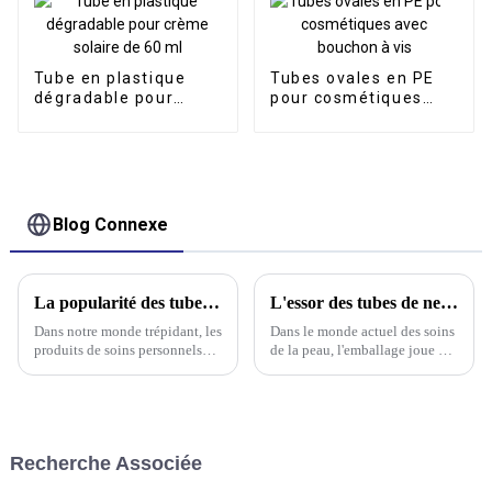
solaire, lotion
Tube en plastique
Tubes ovales en PE
dégradable pour
pour cosmétiques
crème solaire de 60
avec bouchon à vis
ml
Blog Connexe
La popularité des tubes de nettoyant pour le visage
L'essor des tubes de nettoyants visage de luxe : une révolution dans l'emballage des soins de la peau
Dans notre monde trépidant, les
Dans le monde actuel des soins
produits de soins personnels
de la peau, l'emballage joue un
font désormais partie intégrante
rôle essentiel, souvent aussi
de notre quotidien. Parmi eux,
important que le produit lui-
le nettoyant visage est un
même. Des choix écologiques
incontournable qui transcende
aux designs sophistiqués et
les saisons, rendant son
élégants, le tube de nettoyant
Recherche Associée
emballage…
visage a…