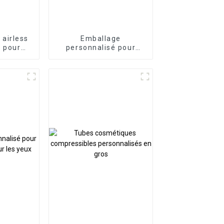
airless
Emballage
e pour
personnalisé pour
ues
tubes de gloss à lèvres
D19