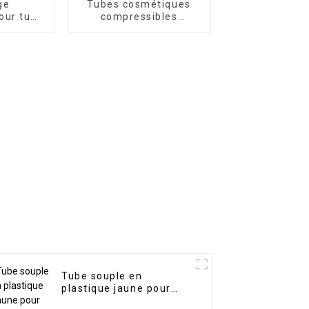
ge
Tubes cosmétiques
our tube
compressibles
ur les
personnalisés en gros
Tube souple en
plastique jaune pour
crème