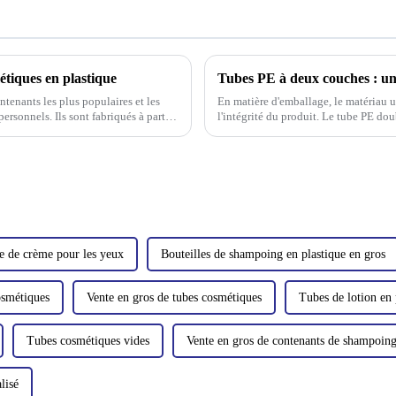
étiques en plastique
tenants les plus populaires et les
En matière d'emballage, le matériau uti
ersonnels. Ils sont fabriqués à partir
l'intégrité du produit. Le tube PE do
late (PET).
et efficace.
e de crème pour les yeux
Bouteilles de shampoing en plastique en gros
osmétiques
Vente en gros de tubes cosmétiques
Tubes de lotion en 
Tubes cosmétiques vides
Vente en gros de contenants de shampoin
lisé