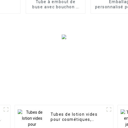
Tube à embout de
Emballa
buse avec bouchon à
personnalisé p
vis noir
de crème po
yeux
Tubes de lotion vides
pour cosmétiques,
emballages