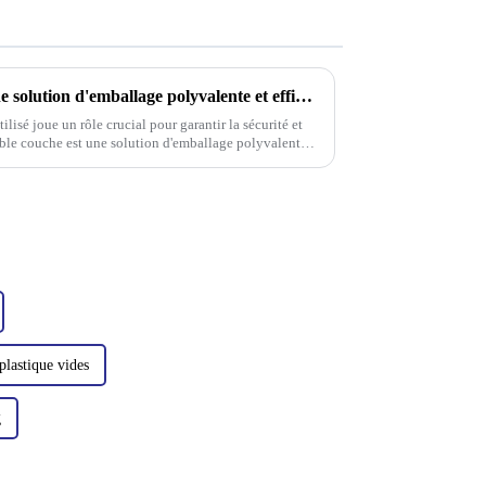
Tubes PE à deux couches : une solution d'emballage polyvalente et efficace
lisé joue un rôle crucial pour garantir la sécurité et
uble couche est une solution d'emballage polyvalente
plastique vides
g