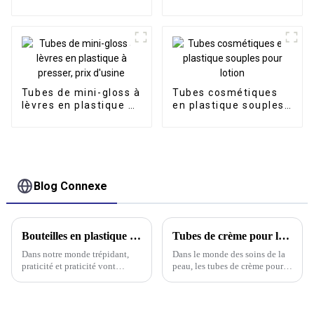
pour emballage de
cosmétiques à double
produit de lavage du
tube
visage, tube laminé
pour cosmétiques
Tubes de mini-gloss à
Tubes cosmétiques
lèvres en plastique à
en plastique souples
presser, prix d'usine
pour lotion
Blog Connexe
Bouteilles en plastique avec pompe : une solution écologique pour les soins personnels
Tubes de crème pour le corps, indispensables toute l'année
Dans notre monde trépidant,
Dans le monde des soins de la
praticité et praticité vont
peau, les tubes de crème pour le
souvent de pair. C'est
corps sont devenus un choix
particulièrement vrai pour les
populaire pour ceux qui
produits de soins personnels.
souhaitent conserver une peau
Du shampoing au gel douche
hydratée et saine tout au long