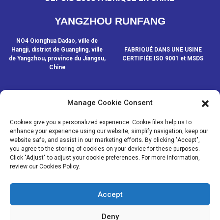
YANGZHOU RUNFANG
NO4 Qionghua Dadao, ville de
Hangji, district de Guangling, ville
FABRIQUÉ DANS UNE USINE
de Yangzhou, province du Jiangsu,
CERTIFIÉE ISO 9001 et MSDS
Chine
Manage Cookie Consent
CONTACTEZ-NOUS
Cookies give you a personalized experience. Cookie files help us to
enhance your experience using our website, simplify navigation, keep our
website safe, and assist in our marketing efforts. By clicking "Accept",
© COPYRIGHT - 2020-2024 : TOUS DROITS RÉSERVÉS.
- Plan du
you agree to the storing of cookies on your device for these purposes.
site
- SitemapTrans
- Recherche principale
Click "Adjust" to adjust your cookie preferences. For more information,
review our Cookies Policy.
MÉDIAS
NOUVELLES
Accept
PRODUITS
À PROPOS DE NOUS
Deny