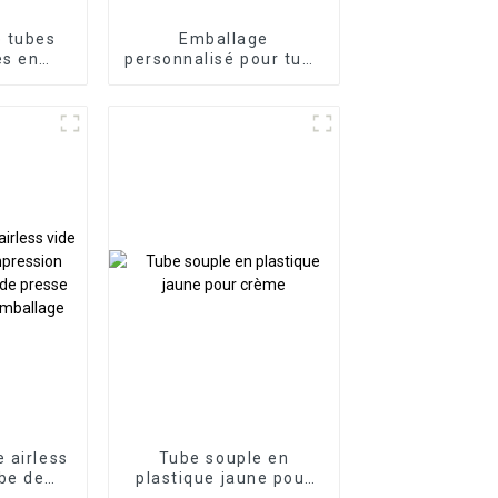
 tubes
Emballage
es en
personnalisé pour tube
ouple
de gloss à lèvres
 airless
Tube souple en
be de
plastique jaune pour
ion
crème