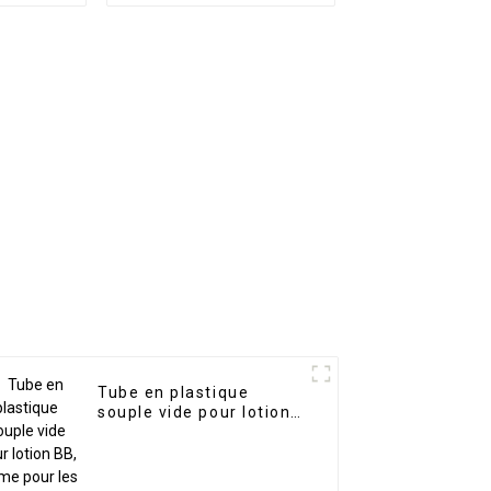
Tube de
de pompe
ge
Tube en plastique
souple vide pour lotion
BB, crème pour les
mains, emballage de
soins personnels