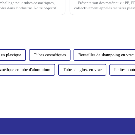
'emballage pour tubes cosmétiques,
1. Présentation des matériaux : PE, P
es dans l'industrie. Notre objectif
collectivement appelés matières plas
ironnement pour…
synthétiques...
 en plastique
Tubes cosmétiques
Bouteilles de shampoing en vrac
smétique en tube d'aluminium
Tubes de gloss en vrac
Petites bout