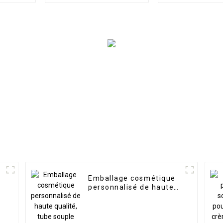
cosmétique 
presse Tube 
Emballa
Emballage cosmétique
personnalisé de haute
qualité, tube souple
pour shampoing, crème
pour le corps et lotion