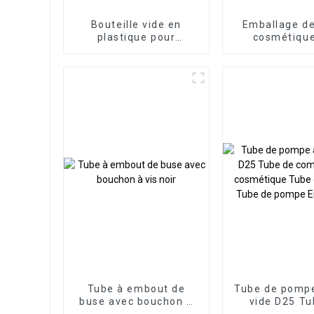
Bouteille vide en
Emballage de
plastique pour
cosmétiqu
shampoing, lotion,
plastique s
après-shampoing,
cosmétique, 300 ml,
vente en gros
Tube à embout de
Tube de pompe
buse avec bouchon à
vide D25 Tu
vis noir
compress