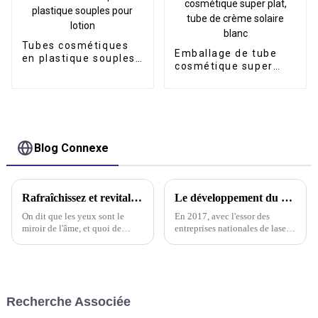
soins de la peau
Tubes cosmétiques
Emballage de tube
en plastique souples
cosmétique super
pour lotion
plat, tube de crème
solaire blanc
Blog Connexe
Rafraîchissez et revitalisez : la magie des tubes de crème pour les yeux avec applicateurs de massage en métal
Le développement du soudage laser portatif – La deuxième génération de machine de soudage laser portative
On dit que les yeux sont le
En 2017, avec l'essor des
miroir de l'âme, et quoi de
entreprises nationales de laser,
mieux pour en prendre soin
les lasers à fibre haute
qu'avec une crème contour des
performance ont été promus.
yeux luxueuse ? Mais imaginez
Parmi eux, les fabricants
l'expérience amplifiée par un
nationaux de lasers, représentés
applicateur de massage en
par Ruike Laser, ont lancé
Recherche Associée
métal. Entrez : les yeux…
500...