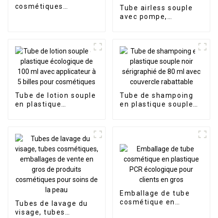
cosmétiques
Tube airless souple
personnalisés en gros
avec pompe,
rechargeable, noir
mat, logo
personnalisé, pour
lotion, fond de teint,
crème solaire, BB
crème
Tube de lotion souple
Tube de shampoing
en plastique
en plastique souple
écologique de 100 ml
noir sérigraphié de 80
avec applicateur à 5
ml avec couvercle
billes pour
rabattable
cosmétiques
Emballage de tube
cosmétique en
Tubes de lavage du
plastique PCR
visage, tubes