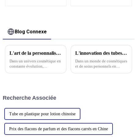
écologique pour
cosmétiques,
clients en gros
emballages de vente
en gros de produits
cosmétiques pour
soins de la peau
Blog Connexe
L'art de la personnalisation des emballages de tubes cosmétiques
L'innovation des tubes cosmétiques de grande capacité
Dans un univers cosmétique en
Dans un monde de cosmétiques
constante évolution,
et de soins personnels en
l'emballage joue un rôle
constante évolution,
essentiel pour attirer les
l'emballage joue un rôle crucial
consommateurs et renforcer
pour améliorer l'expérience
l'identité de la marque. Parmi
utilisateur. Parmi les différentes
les différentes formes
solutions d'emballage, on
Recherche Associée
d'emballage, le tube souple
trouve les tubes cosmétiques en
s'est imposé comme une
plastique, les crèmes pour le
solution de choix.
corps…
Tube en plastique pour lotion chinoise
Prix ​​des flacons de parfum et des flacons carrés en Chine