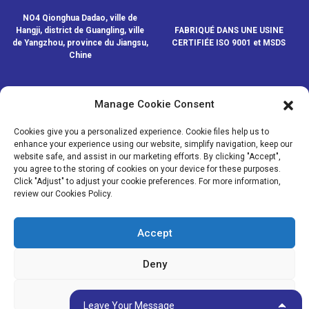
NO4 Qionghua Dadao, ville de
Hangji, district de Guangling, ville
FABRIQUÉ DANS UNE USINE
de Yangzhou, province du Jiangsu,
CERTIFIÉE ISO 9001 et MSDS
Chine
Manage Cookie Consent
CONTACTEZ-NOUS
Cookies give you a personalized experience. Cookie files help us to
enhance your experience using our website, simplify navigation, keep our
website safe, and assist in our marketing efforts. By clicking "Accept",
© COPYRIGHT - 2020-2024 : TOUS DROITS RÉSERVÉS.
- Plan du
you agree to the storing of cookies on your device for these purposes.
site
- SitemapTrans
- Recherche principale
Click "Adjust" to adjust your cookie preferences. For more information,
review our Cookies Policy.
MÉDIAS
NOUVELLES
Accept
PRODUITS
À PROPOS DE NOUS
Deny
Adjust
Leave Your Message