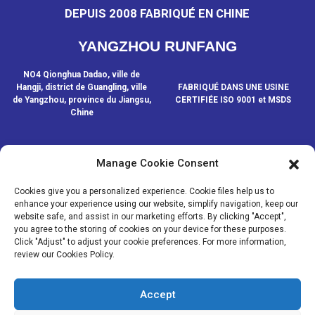
DEPUIS 2008 FABRIQUÉ EN CHINE
YANGZHOU RUNFANG
NO4 Qionghua Dadao, ville de
Hangji, district de Guangling, ville
FABRIQUÉ DANS UNE USINE
de Yangzhou, province du Jiangsu,
CERTIFIÉE ISO 9001 et MSDS
Chine
Manage Cookie Consent
CONTACTEZ-NOUS
Cookies give you a personalized experience. Cookie files help us to
enhance your experience using our website, simplify navigation, keep our
website safe, and assist in our marketing efforts. By clicking "Accept",
© COPYRIGHT - 2020-2024 : TOUS DROITS RÉSERVÉS.
- Plan du
you agree to the storing of cookies on your device for these purposes.
site
- SitemapTrans
- Recherche principale
Click "Adjust" to adjust your cookie preferences. For more information,
review our Cookies Policy.
MÉDIAS
NOUVELLES
Accept
PRODUITS
À PROPOS DE NOUS