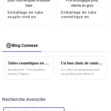
Emballage de tube
Emballage de tube
souple rond en
cosmétique en
plastique pour
plastique PCR
cosmétiques à double
écologique pour
tube
clients en gros
Blog Connexe
Tubes cosmétiques en résine de canne à sucre : une nouvelle solution d'emballage écologique et durable
Un bon choix de contenant : les tubes en aluminium
Introduction : Ces dernières
Les tubes en aluminium sont
années, l'impact
un produit polyvalent et
environnemental des
largement utilisé, avec de
emballages en tubes plastiques
nombreuses applications dans
suscite une inquiétude
divers secteurs. Ils sont
croissante. Face à la demande
appréciés pour leur légèreté,
croissante de solutions
leur résistance à la corrosion et
Recherche Associée
durables, les entreprises sont de
leur capacité…
plus en plus...