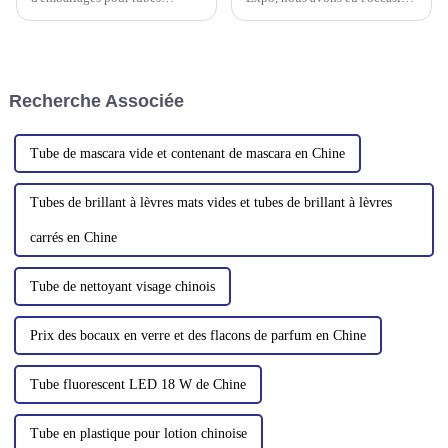
cosmétiques, nous proposons
d'explorer le segment des
un processus complet de
emballages en conteneurs et
personnalisation. Notre objectif
nous avons été
est de fournir à nos clients des
particulièrement frappés par la
solutions d'emballage haut de
demande importante de
Recherche Associée
gamme qui répondent à leurs
bouteilles en plastique PET. Il
besoins.
était évident que...
Tube de mascara vide et contenant de mascara en Chine
Tubes de brillant à lèvres mats vides et tubes de brillant à lèvres
carrés en Chine
Tube de nettoyant visage chinois
Prix ​​des bocaux en verre et des flacons de parfum en Chine
Tube fluorescent LED 18 W de Chine
Tube en plastique pour lotion chinoise