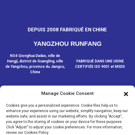
DEPUIS 2008 FABRIQUÉ EN CHINE
YANGZHOU RUNFANG
NO4 Qionghua Dadao, ville de
Hangji, district de Guangling, ville
FABRIQUÉ DANS UNE USINE
de Yangzhou, province du Jiangsu,
CERTIFIÉE ISO 9001 et MSDS
Chine
Manage Cookie Consent
CONTACTEZ-NOUS
Cookies give you a personalized experience. Cookie files help us to
enhance your experience using our website, simplify navigation, keep our
website safe, and assist in our marketing efforts. By clicking "Accept",
© COPYRIGHT - 2020-2024 : TOUS DROITS RÉSERVÉS.
- Plan du
you agree to the storing of cookies on your device for these purposes.
site
- SitemapTrans
- Recherche principale
Click "Adjust" to adjust your cookie preferences. For more information,
review our Cookies Policy.