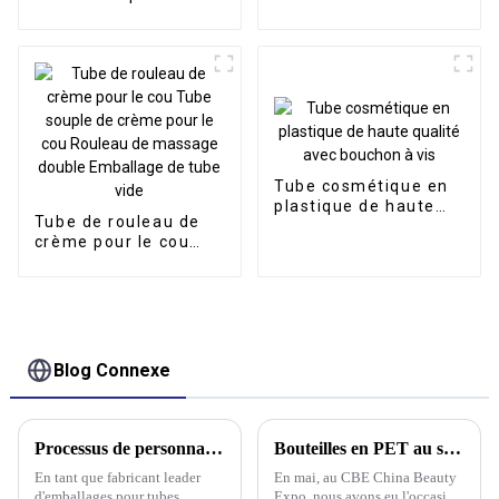
crème pour les
plat pour crème BB
mains, lotion, soins
CC
de la peau, emballage
cosmétique, tube en
plastique, vente en
gros
Tube cosmétique en
plastique de haute
Tube de rouleau de
qualité avec bouchon
crème pour le cou
à vis
Tube souple de crème
pour le cou Rouleau
de massage double
Emballage de tube
vide
Blog Connexe
Processus de personnalisation de l'emballage des tubes cosmétiques
Bouteilles en PET au salon CBE China Beauty Expo de mai
En tant que fabricant leader
En mai, au CBE China Beauty
d'emballages pour tubes
Expo, nous avons eu l'occasion