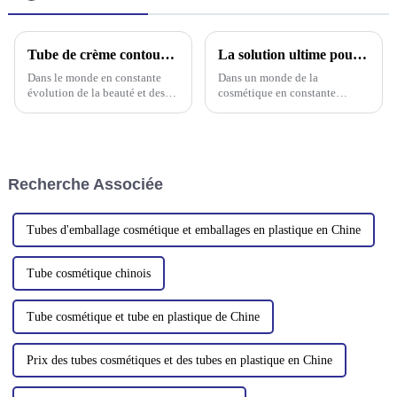
Tube de crème contour des yeux à tête en céramique : un nouveau type d'emballage pour le massage
La solution ultime pour vos besoins cosmétiques
Dans le monde en constante
Dans un monde de la
évolution de la beauté et des
cosmétique en constante
cosmétiques, l'innovation est
évolution, l'emballage joue un
essentielle pour garder une
rôle crucial, non seulement
longueur d'avance. Une
pour préserver l'intégrité du
avancée récente dans ce secteur
produit, mais aussi pour
est le développement du pot de
améliorer l'expérience
Recherche Associée
crème contour des yeux à tête
utilisateur. Nous sommes ravis
en céramique…
de vous présenter...
Tubes d'emballage cosmétique et emballages en plastique en Chine
Tube cosmétique chinois
Tube cosmétique et tube en plastique de Chine
Prix ​​des tubes cosmétiques et des tubes en plastique en Chine