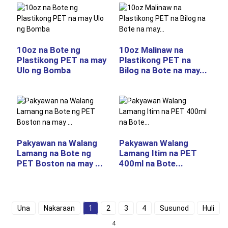
10oz na Bote ng
10oz Malinaw na
Plastikong PET na may
Plastikong PET na
Ulo ng Bomba
Bilog na Bote na may...
Pakyawan na Walang
Pakyawan Walang
Lamang na Bote ng
Lamang Itim na PET
PET Boston na may ...
400ml na Bote...
Una
Nakaraan
1
2
3
4
Susunod
Huli
K
4