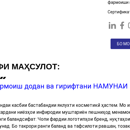
фармоиши 
Сертификат
БО МО
ФИ МАҲСУЛОТ:
армоиш додан ва гирифтани НАМУНАИ 
ндаи касбии бастабандии яклухти косметикӣ ҳастем. Мо и
кардани ниёзҳои инфиродии муштариён пешниҳод менамо
нги баландсифат: Чопи фардии логотипҳои бренд, нуқтаҳо
над. Бо такрори ранги баланд ва тафсилоти равшан, тозак