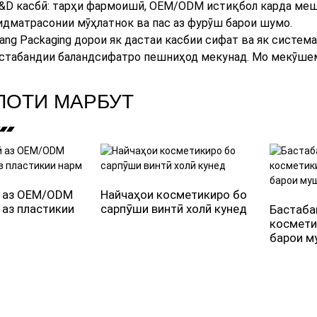
R&D касбӣ: тарҳи фармоишӣ, OEM/ODM истиқбол карда меш
хидматрасонии мӯҳлатнок ва пас аз фурӯш барои шумо.
ng Packaging дорои як дастаи касбии сифат ва як система
стабандии баландсифатро пешниҳод мекунад. Мо мекӯшем,
ЛОТИ МАРБУТ
ӣ аз OEM/ODM
Найчаҳои косметикиро бо
 аз пластикии
сарпӯши винтӣ холӣ кунед
Бастаба
космети
барои м