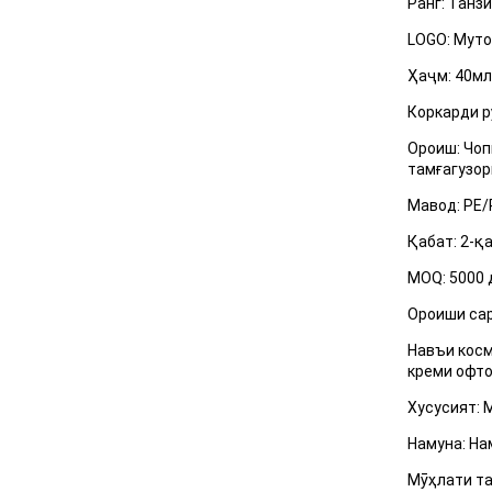
Ранг: Танз
LOGO: Мут
Ҳаҷм: 40м
Коркарди р
Ороиш: Чоп
тамғагузор
Мавод: PE/
Қабат: 2-қ
MOQ: 5000 
Ороиши сар
Навъи косм
креми офто
Хусусият: 
Намуна: На
Мӯҳлати та