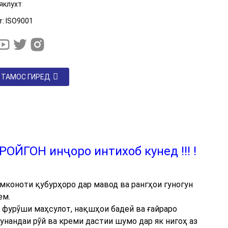
яклухт
: ISO9001
 ТАМОС ГИРЕД
РОЙГОН инҷоро интихоб кунед
!!! !
мконоти қубурҳоро дар мавод ва рангҳои гуногун
ем.
и фурӯши маҳсулот, нақшҳои бадеӣ ва ғайраро
унандаи рӯй ва креми дастии шумо дар як нигоҳ аз