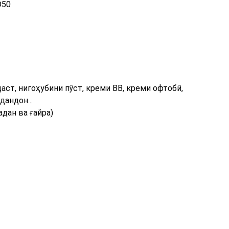
D50
аст, нигоҳубини пӯст, креми BB, креми офтобӣ,
дандон...
дан ва ғайра)