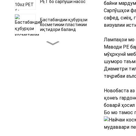
PET бо сарпӯши насос
байни мардум
Сарпӯшҳои фа
сафед, сиёҳ, 
Бастабандии қубурҳои
косметикии пластикии
визуалии исти
иқтидори баланд
Лампаҳои мо 
Бастабандии қубурҳои
Маводи PE бар
косметикии пластикии
мӯҳркунӣ меб
6oz бо иқтидори баланд
шуморо таъми
Диаметри тил
Бастабандии қубурҳои
косметикии пластикии
таҷрибаи аъл
6oz бо иқтидори баланд
Новобаста аз
Найчаи фишурдани
қонеъ гардон
лосионии сопло бо сӯзан
бо винти D19mm
боварӣ ҳосил
фармоишӣ
Бо мо тамос 
Бастабандии найчаҳои
косметикӣ D19mm