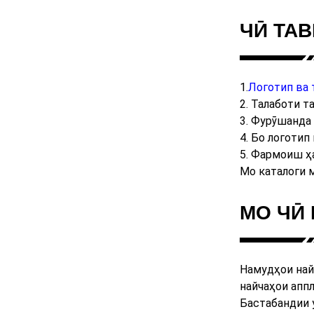
ЧӢ ТАВ
1.
Логотип ва 
2. Талаботи 
3. Фурӯшанда
4. Бо логотип
5. Фармоиш ҳ
Мо каталоги 
МО ЧӢ
Намудҳои найч
найчаҳои аппл
Бастабандии 