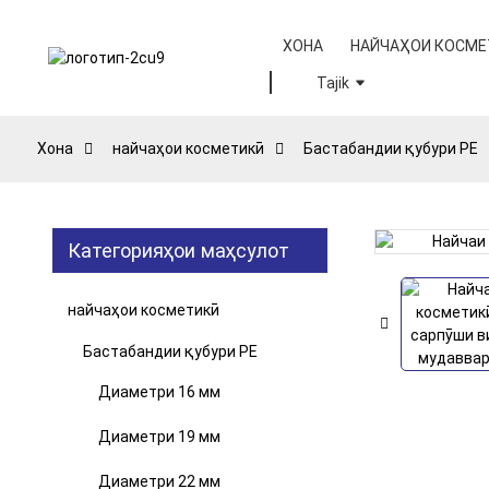
ХОНА
НАЙЧАҲОИ КОСМЕ
Tajik
Хона
найчаҳои косметикӣ
Бастабандии қубури PE
Категорияҳои маҳсулот
Loading...
Loading...
найчаҳои косметикӣ
Бастабандии қубури PE
Диаметри 16 мм
Диаметри 19 мм
Диаметри 22 мм