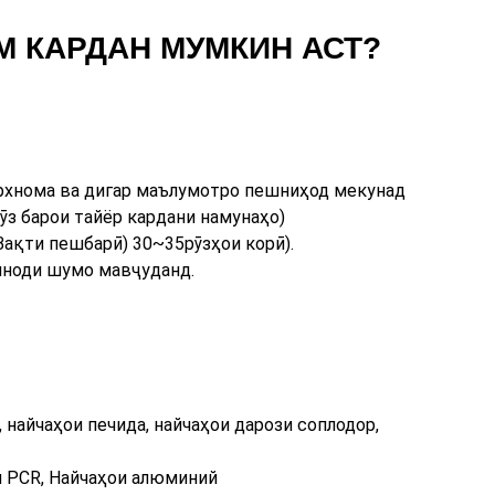
М КАРДАН МУМКИН АСТ?
архнома ва дигар маълумотро пешниҳод мекунад
рӯз барои тайёр кардани намунаҳо)
(Вақти пешбарӣ)
30
~3
5
рӯзҳои корӣ).
тиноди шумо мавҷуданд.
 найчаҳои печида, найчаҳои дарози соплодор,
и PCR, Найчаҳои алюминий