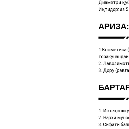
Диаметри қуб
Иқтидор: аз 5
АРИЗА:
1.
Косметика (
тозакунандаи 
2. Лавозимоти
3. Дору (равғ
БАРТА
1. Истеҳсолк
2. Нархи муно
3. Сифати бал