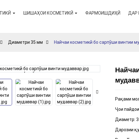
ТИКӢ
ШИШАҲОИ КОСМЕТИКӢ
ФАРМОИШДИҲӢ
ДАР 
Диаметри 35 мм
Найчаи косметикӣ бо сарпӯши винтии м
Найчаи
Loading...
Loading...
мудав
Рақами мол
Ҷои пайдои
Диаметр: 3
Дарозии қу