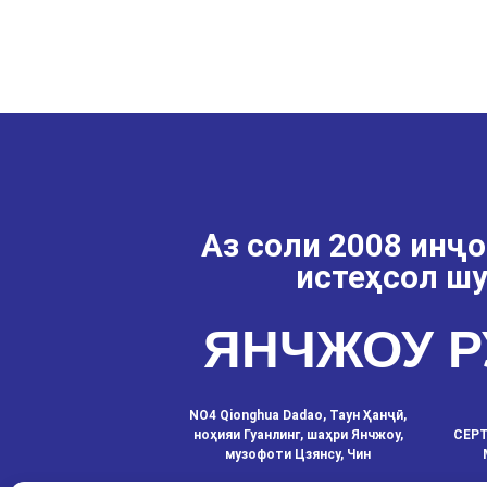
Аз соли 2008 инҷ
истеҳсол ш
ЯНЧЖОУ 
NO4 Qionghua Dadao, Таун Ҳанҷӣ,
ноҳияи Гуанлинг, шаҳри Янчжоу,
СЕРТ
музофоти Цзянсу, Чин