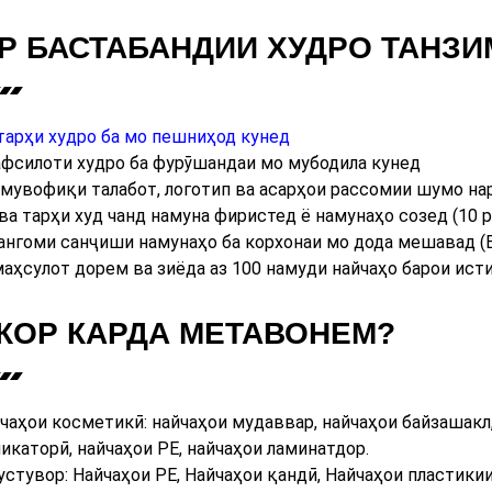
Р БАСТАБАНДИИ ХУДРО ТАНЗИ
тарҳи худро ба мо пешниҳод кунед
тафсилоти худро ба фурӯшандаи мо мубодила кунед
 мувофиқи талабот, логотип ва асарҳои рассомии шумо н
 ва тарҳи худ чанд намуна фиристед ё намунаҳо созед (10 
ангоми санҷиши намунаҳо ба корхонаи мо дода мешавад 
маҳсулот дорем ва зиёда аз 100 намуди найчаҳо барои ис
 КОР КАРДА МЕТАВОНЕМ?
аҳои косметикӣ: найчаҳои мудаввар, найчаҳои байзашакл,
икаторӣ, найчаҳои PE, найчаҳои ламинатдор.
устувор: Найчаҳои PE, Найчаҳои қандӣ, Найчаҳои пластики