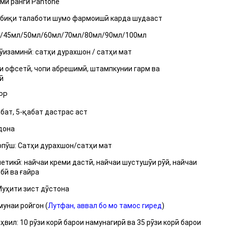
ими ранги Pantone
обиқи талаботи шумо фармоишӣ карда шудааст
л/45мл/50мл/60мл/70мл/80мл/90мл/100мл
ӯизаминӣ: сатҳи дурахшон / сатҳи мат
и офсетӣ, чопи абрешимӣ, штампкунии гарм ва
ӣ
PP
абат, 5-қабат дастрас аст
дона
пӯш: Сатҳи дурахшон/сатҳи мат
етикӣ: найчаи креми дастӣ, найчаи шустушӯи рӯй, найчаи
бӣ ва ғайра
Муҳити зист дӯстона
мунаи ройгон (
Лутфан, аввал бо мо тамос гиред
)
ҳвил: 10 рӯзи корӣ барои намунагирӣ ва 35 рӯзи корӣ барои