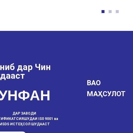
ониб дар Чин
удааст
ВАО
РУНФАН
МАҲСУЛОТ
ДАР ЗАВОДИ
ИФИКАТСИЯШУДАИ IS0 9001 ва
MSDS ИСТЕҲСОЛ ШУДААСТ