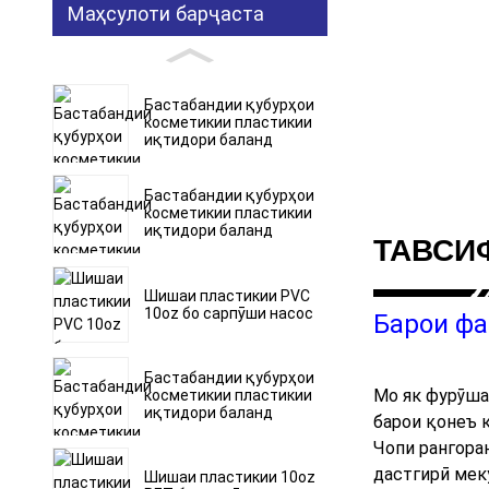
Маҳсулоти барҷаста
Бастабандии қубурҳои
косметикии пластикии
иқтидори баланд
Бастабандии қубурҳои
косметикии пластикии
иқтидори баланд
ТАВСИ
Шишаи пластикии PVC
10oz бо сарпӯши насос
Барои ф
Бастабандии қубурҳои
Мо як фурӯша
косметикии пластикии
иқтидори баланд
барои қонеъ 
Чопи рангора
дастгирӣ меку
Шишаи пластикии 10oz