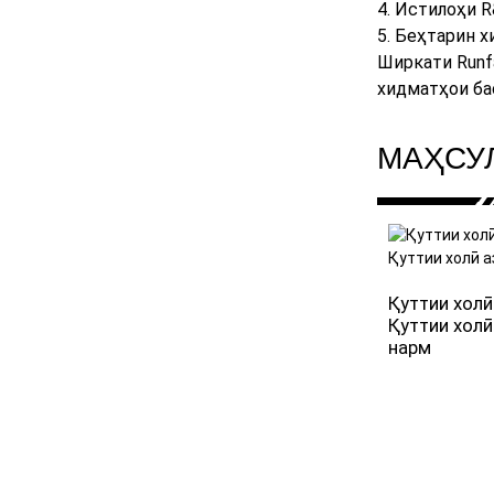
4. Истилоҳи 
5. Беҳтарин 
Ширкати Runfa
хидматҳои ба
МАҲСУ
Қуттии хол
Қуттии холӣ
нарм