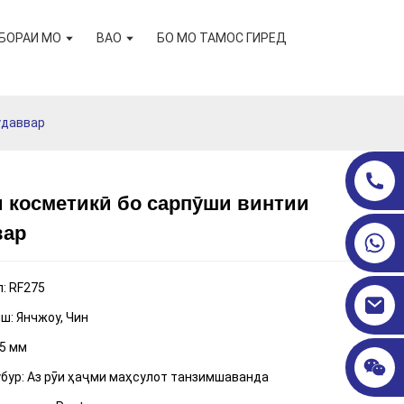
БОРАИ МО
ВАО
БО МО ТАМОС ГИРЕД
удаввар
 косметикӣ бо сарпӯши винтии
Loading...
Loading...
вар
: RF275
ш: Янчжоу, Чин
5 мм
бур: Аз рӯи ҳаҷми маҳсулот танзимшаванда