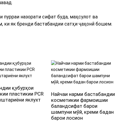
авад.
и пурраи назорати сифат буда, маҳсулот ва
 ки як бренди бастабандии сатҳи ҷаҳонӣ бошем.
ндии қубурҳои
Най
кии пластикии PCR
плас
Найчаи нарми бастабандии
уштариёни яклухт
сарп
косметикии фармоишии
баландсифат барои
шампуни мӯй, креми бадан
барои лосион