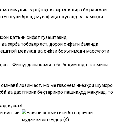
, мо инчунин сарпӯшҳои фармоиширо бо рангҳои
ои гуногуни бренд мувофиқат кунанд ва рамзҳои
шҳои қатъии сифат гузаштаанд.
 ва зарба тобовар аст, дорои сифати баланди
пешгирӣ мекунад ва ҳифзи боэътимоди маҳсулоти
иқ аст. Фишурдани ҳамвор бе боқимонда, таъмини
и оммавӣ лозим аст, мо метавонем ниёзҳои шуморо
сбӣ ва дастгирии беҳтаринро пешниҳод мекунад, то
ҷод кунем!