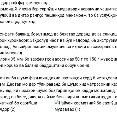
 дар раф фарқ мекунанд.
рмоишӣ: Илова бар сарпӯши мудаввари норанҷии чашмгир
гулобӣ ва дигар рангҳо пешниҳод менамоем, то ба услубҳ
сноӣ эҷод кунанд.
сифати баланд, боэътимод ва бехатар доранд ва аз санҷи
ои хӯрокворӣ: Заҳролуд нест ва бӯй надорад, ба экструзия
ошад. Аз вайроншавии эмульсия ва ихроҷи он самаранок 
н мекунад.
лоии 35 мм: бо зарфиятҳои асосии аз 50 г то 150 г мувоф
ои корбар ва баланд бардоштани обрӯи бренд.
 он ки ба шумо фармоишдиҳии партияҳои хурд ё истеҳсол
ем. Дастаи мо дар тӯли раванд ба шумо хидматрасонии ка
 кунад, ки ниёзҳои шумо беҳтарин қонеъ карда мешаванд.
гиред ва биёед якҷоя найчаи беназири косметикии худро э