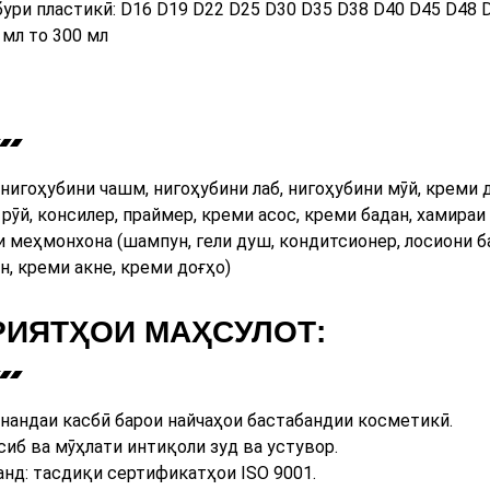
ури пластикӣ: D16 D19 D22 D25 D30 D35 D38 D40 D45 D48 
 мл то 300 мл
нигоҳубини чашм, нигоҳубини лаб, нигоҳубини мӯй, креми д
рӯй, консилер, праймер, креми асос, креми бадан, хамираи 
 меҳмонхона (шампун, гели душ, кондитсионер, лосиони ба
ан, креми акне, креми доғҳо)
РИЯТҲОИ МАҲСУЛОТ:
унандаи касбӣ барои найчаҳои бастабандии косметикӣ.
сиб ва мӯҳлати интиқоли зуд ва устувор.
анд: тасдиқи сертификатҳои ISO 9001.