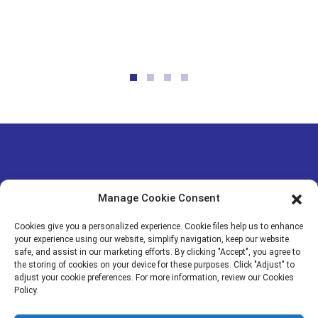
L
Manage Cookie Consent
SEJAK 2008 DIBUAT DI TIONGKOK
Cookies give you a personalized experience. Cookie files help us to enhance
YANGZHOU RUNFANG
your experience using our website, simplify navigation, keep our website
safe, and assist in our marketing efforts. By clicking "Accept", you agree to
the storing of cookies on your device for these purposes. Click "Adjust" to
NO4 Qionghua Dadao, Kota Hangji,
DIPRODUKSI DI PABRIK
adjust your cookie preferences. For more information, review our Cookies
Distrik Guangling, Kota Yangzhou,
BERSERTIFIKASI ISO 9001 DAN
Policy.
Provinsi Jiangsu, Tiongkok
MSDS