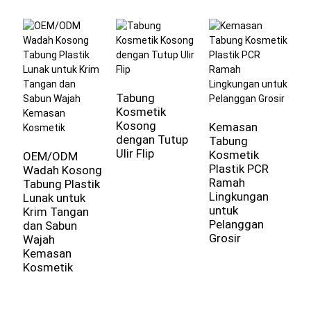
Tabung
Kosmetik
Kosong
Kemasan
dengan Tutup
Tabung
Ulir Flip
Kosmetik
OEM/ODM
Plastik PCR
Wadah Kosong
Ramah
Tabung Plastik
K
Lingkungan
Lunak untuk
K
untuk
Krim Tangan
K
Pelanggan
dan Sabun
B
Grosir
Wajah
T
Kemasan
T
Kosmetik
L
S
R
T