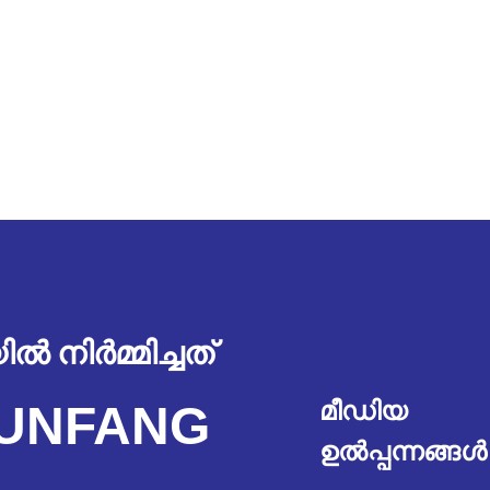
നിർമ്മിച്ചത്
മീഡിയ
RUNFANG
ഉൽപ്പന്നങ്ങൾ