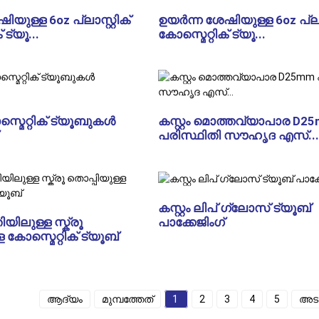
യുള്ള 6oz പ്ലാസ്റ്റിക്
ഉയർന്ന ശേഷിയുള്ള 6oz പ്ലാസ
 ട്യൂ...
കോസ്മെറ്റിക് ട്യൂ...
മെറ്റിക് ട്യൂബുകൾ
കസ്റ്റം മൊത്തവ്യാപാര D2
പരിസ്ഥിതി സൗഹൃദ എസ്...
കസ്റ്റം ലിപ് ഗ്ലോസ് ട്യൂബ്
പാക്കേജിംഗ്
യിലുള്ള സ്ക്രൂ
 കോസ്മെറ്റിക് ട്യൂബ്
ആദ്യം
മുമ്പത്തേത്
1
2
3
4
5
അടു