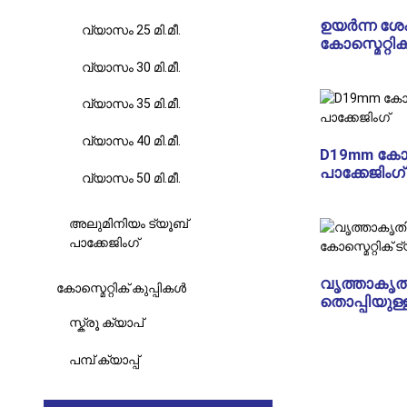
ഉയർന്ന ശേഷി
വ്യാസം 25 മി.മീ.
കോസ്മെറ്റിക്
വ്യാസം 30 മി.മീ.
വ്യാസം 35 മി.മീ.
വ്യാസം 40 മി.മീ.
D19mm കോസ്
പാക്കേജിംഗ്
വ്യാസം 50 മി.മീ.
അലുമിനിയം ട്യൂബ്
പാക്കേജിംഗ്
വൃത്താകൃതി
കോസ്മെറ്റിക് കുപ്പികൾ
തൊപ്പിയുള്ള
സ്ക്രൂ ക്യാപ്
പമ്പ് ക്യാപ്പ്