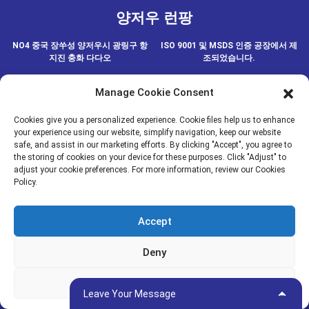
양저우 런팡
NO4 중국 장쑤성 양저우시 광링구 항
ISO 9001 및 MSDS 인증 공장에서 제
지진 충화 다다오
조되었습니다.
Manage Cookie Consent
저희에게 연락하세요
Cookies give you a personalized experience. Cookie files help us to enhance
your experience using our website, simplify navigation, keep our website
safe, and assist in our marketing efforts. By clicking "Accept", you agree to
the storing of cookies on your device for these purposes. Click "Adjust" to
Resource
© 저작권 - 2020-2024 : 모든 권리 보유.
- 사이트맵
adjust your cookie preferences. For more information, review our Cookies
Policy.
메디아
소식
Accept
제품
회사 소개
Deny
Adjust
Leave Your Message