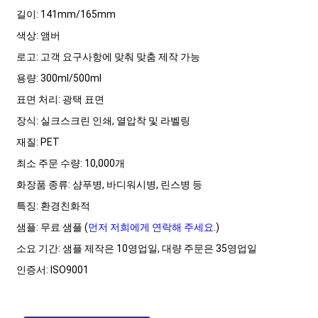
길이: 141mm/165mm
색상: 앰버
로고: 고객 요구사항에 맞춰 맞춤 제작 가능
용량: 300ml/500ml
표면 처리: 광택 표면
장식: 실크스크린 인쇄, 열압착 및 라벨링
재질: PET
최소 주문 수량: 10,000개
화장품 종류: 샴푸병, 바디워시병, 린스병 등
특징: 환경친화적
샘플: 무료 샘플 (
먼저 저희에게 연락해 주세요.
)
소요 기간: 샘플 제작은 10영업일, 대량 주문은 35영업일
인증서: ISO9001