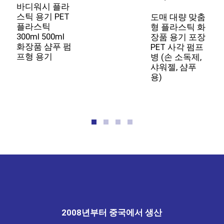
바디워시 플라
스틱 용기 PET
도매 대량 맞춤
도
플라스틱
형 플라스틱 화
3
300ml 500ml
장품 용기 포장
6
화장품 샴푸 펌
PET 사각 펌프
1
프형 용기
병 (손 소독제,
P
샤워젤, 샴푸
용)
2008년부터 중국에서 생산