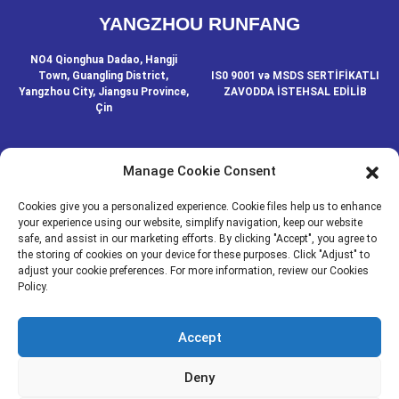
YANGZHOU RUNFANG
NO4 Qionghua Dadao, Hangji
Town, Guangling District,
IS0 9001 və MSDS SERTİFİKATLI
Yangzhou City, Jiangsu Province,
ZAVODDA İSTEHSAL EDİLİB
Çin
Manage Cookie Consent
BIZIMLƏ ƏLAQƏ SAXLAYIN
Cookies give you a personalized experience. Cookie files help us to enhance
your experience using our website, simplify navigation, keep our website
safe, and assist in our marketing efforts. By clicking "Accept", you agree to
© MÜƏLLİF HÜQUQLARI - 2020-2024: BÜTÜN HÜQUQLAR
the storing of cookies on your device for these purposes. Click "Adjust" to
Resource
QORUNUR.
- Sayt xəritəsi
adjust your cookie preferences. For more information, review our Cookies
Policy.
MEDIA
XƏBƏRLƏR
Accept
MƏHSULLAR
HAQQIMIZDA
Deny