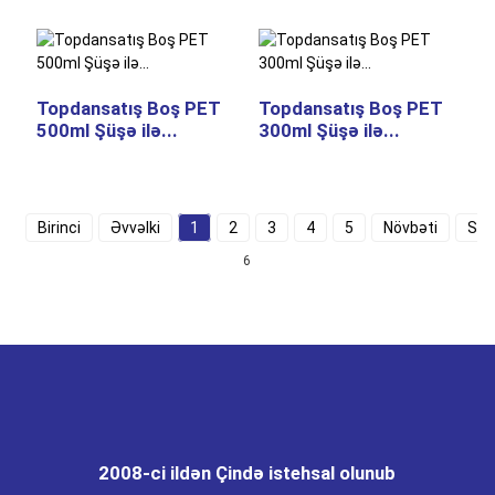
Topdansatış Boş PET
Topdansatış Boş PET
500ml Şüşə ilə...
300ml Şüşə ilə...
Birinci
Əvvəlki
1
2
3
4
5
Növbəti
Son
6
2008-ci ildən Çində istehsal olunub