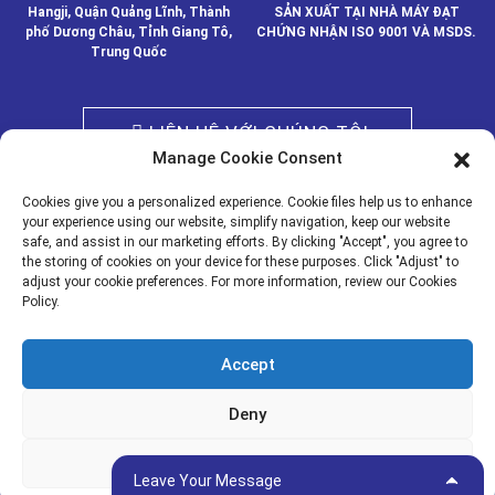
Hangji, Quận Quảng Lĩnh, Thành
SẢN XUẤT TẠI NHÀ MÁY ĐẠT
phố Dương Châu, Tỉnh Giang Tô,
CHỨNG NHẬN ISO 9001 VÀ MSDS.
Trung Quốc
LIÊN HỆ VỚI CHÚNG TÔI
Manage Cookie Consent
Cookies give you a personalized experience. Cookie files help us to enhance
© BẢN QUYỀN - 2020-2024 : TẤT CẢ CÁC QUYỀN ĐƯỢC BẢO LƯU.
your experience using our website, simplify navigation, keep our website
Resource
- Sơ đồ trang web
safe, and assist in our marketing efforts. By clicking "Accept", you agree to
the storing of cookies on your device for these purposes. Click "Adjust" to
adjust your cookie preferences. For more information, review our Cookies
Policy.
PHƯƠNG TIỆN TRUYỀN
TIN TỨC
THÔNG
Accept
CÁC SẢN PHẨM
VỀ CHÚNG TÔI
Deny
Adjust
Leave Your Message