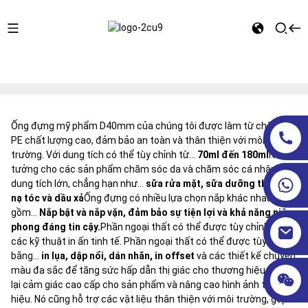
Trang chủ
ỐNG MỸ PHẨM
Bao bì dạng ống PE
Đường kính 40mm
Ống đựng mỹ phẩm D40mm của chúng tôi được làm từ chất liệu
PE chất lượng cao, đảm bảo an toàn và thân thiện với môi
trường. Với dung tích có thể tùy chỉnh từ...
70ml đến 180ml
Nó lý
tưởng cho các sản phẩm chăm sóc da và chăm sóc cá nhân có
dung tích lớn, chẳng hạn như...
sữa rửa mặt, sữa dưỡng thể, mặt
nạ tóc và dầu xả
Ống đựng có nhiều lựa chọn nắp khác nhau, bao
gồm...
Nắp bật và nắp vặn, đảm bảo sự tiện lợi và khả năng niêm
phong đáng tin cậy.
Phần ngoại thất có thể được tùy chỉnh bằng
các kỹ thuật in ấn tinh tế. Phần ngoại thất có thể được tùy chỉnh
bằng...
in lụa, dập nổi, dán nhãn, in offset
và các thiết kế chuyển
màu đa sắc để tăng sức hấp dẫn thị giác cho thương hiệu, mang
lại cảm giác cao cấp cho sản phẩm và nâng cao hình ảnh thương
hiệu. Nó cũng hỗ trợ các vật liệu thân thiện với môi trường, góp