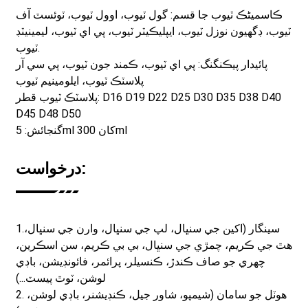
ڪاسمیٹڪ ٽيوب جا قسم: گول ٽيوب، اوول ٽيوب، ٽوئسٽ آف
ٽيوب، ڊگھيون نوزل ​​ٽيوب، ايپليڪيٽر ٽيوب، پي اي ٽيوب، ليمينيٽڊ
ٽيوب.
پائيدار پيڪنگنگ: پي اي ٽيوب، ڪمند جون ٽيوب، پي سي آر
پلاسٽڪ ٽيوب، ايلومينيم ٽيوب
پلاسٽڪ ٽيوب قطر: D16 D19 D22 D25 D30 D35 D38 D40
D45 D48 D50
گنجائش: 5ml کان 300ml
درخواست:
سينگار (اکين جي سنڀال، لپ جي سنڀال، وارن جي سنڀال،
1.
هٿ جي ڪريم، چمڙي جي سنڀال، بي بي ڪريم، سن اسڪرين،
چهري جو صاف ڪندڙ، ڪنسيلر، پرائمر، فائونڊيشن، باڊي
لوشن، ٽوٿ پيسٽ...)
2. هوٽل جو سامان (شيمپو، شاور جيل، ڪنڊيشنر، باڊي لوشن،