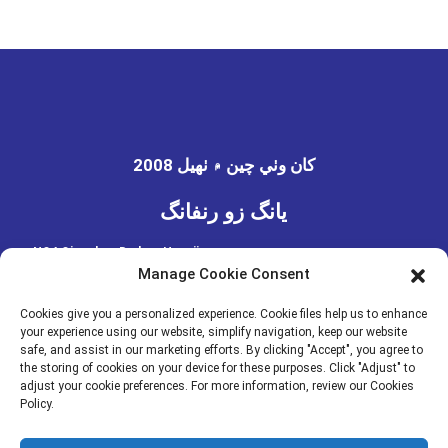
2008 کان وٺي چين ۾ ٺهيل
يانگ زو رنفانگ
NO4 Qionghua Dadao، Hangji
IS0 9001 ۽ MSDS تصديق ٿيل فيڪٽري
Town، Guangling District،
Manage Cookie Consent
۾ تيار ڪيل
Yangzhou City، Jiangsu Province،
China
Cookies give you a personalized experience. Cookie files help us to enhance
your experience using our website, simplify navigation, keep our website
safe, and assist in our marketing efforts. By clicking "Accept", you agree to
the storing of cookies on your device for these purposes. Click "Adjust" to
اسان سان رابطو ڪريو
adjust your cookie preferences. For more information, review our Cookies
Policy.