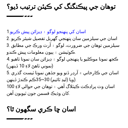
توهان جي پيڪنگنگ کي ڪيئن ترتيب ڏيو؟
اسان کي پنهنجو لوگو ۽ ڊيزائن پيش ڪريو
1.
2. اسان جي سيلزمين سان پنهنجي گهربل تفصيل شيئر ڪريو
3. سيلزمين توهان جي ضرورت، لوگو ۽ آرٽ ورڪ جي مطابق
ڪوٽيشن ۽ ٻيون معلومات پيش ڪندو.
4. ڪجھ نمونا موڪليو يا پنھنجي لوگو ۽ ڊيزائن سان نمونا ٺاھيو
(نموني ٺاھڻ لاءِ 10 ڏينھن)
5. اسان جي ڪارخاني ۾ آرڊر ڏنو ويو جڏهن نمونا ٽيسٽ گذري
ڪم ڪندڙ ڏينهن).
ويا (ليڊ ٽائيم)
30
~3
5
اسان وٽ پراڊڪٽ ڪيٽلاگ آهي ۽ توهان جي حوالي لاءِ 100
کان وڌيڪ قسمن جون ٽيوبون آهن.
اسان ڇا ڪري سگهون ٿا؟