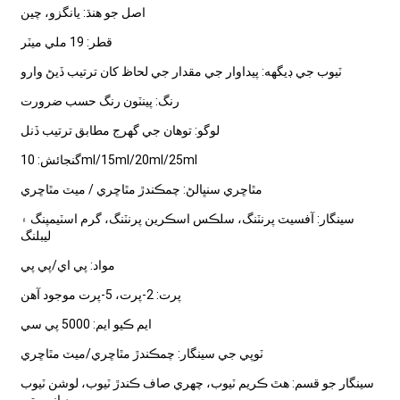
اصل جو هنڌ: يانگزو، چين
قطر: 19 ملي ميٽر
ٽيوب جي ڊيگهه: پيداوار جي مقدار جي لحاظ کان ترتيب ڏيڻ وارو
رنگ: پينٽون رنگ حسب ضرورت
لوگو: توهان جي گهرج مطابق ترتيب ڏنل
گنجائش: 10ml/15ml/20ml/25ml
مٿاڇري سنڀالڻ: چمڪندڙ مٿاڇري / ميٽ مٿاڇري
سينگار: آفسيٽ پرنٽنگ، سلڪس اسڪرين پرنٽنگ، گرم اسٽيمپنگ ۽
ليبلنگ
مواد: پي اي/پي پي
پرت: 2-پرت، 5-پرت موجود آهن
ايم ڪيو ايم: 5000 پي سي
ٽوپي جي سينگار: چمڪندڙ مٿاڇري/ميٽ مٿاڇري
سينگار جو قسم: هٿ ڪريم ٽيوب، چهري صاف ڪندڙ ٽيوب، لوشن ٽيوب