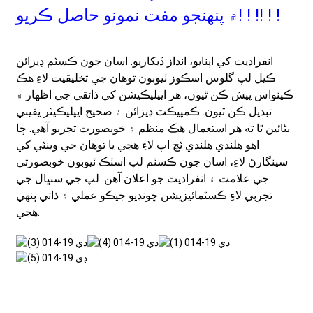
! ! !
۾ پنهنجو مفت نمونو حاصل ڪريو! ! !
انفراديت کي اپنايو، انداز ڏيکاريو. اسان جون ڪسٽم ڊيزائن
ڪيل لپ گلوس اسڪوز ٽيوبون توهان جي تخليقيت لاءِ هڪ
ڪينواس پيش ڪن ٿيون، هر ايپليڪيشن کي ذائقي جي اظهار ۾
تبديل ڪن ٿيون. ڪمپيڪٽ ڊيزائن ۽ صحيح ايپليڪيٽر يقيني
بڻائين ٿا ته هر استعمال هڪ منظم ۽ خوبصورت تجربو آهي. ڇا
اهو هلندي هلندي ٽچ اپ لاءِ هجي يا توهان جي وينٽي کي
سينگارڻ لاءِ، اسان جون ڪسٽم لپ اسٽڪ ٽيوبون خوبصورتي
جي علامت ۽ انفراديت جو اعلان آهن. لپ جي سنڀال جي
تجربي لاءِ ڪسٽمائيزيشن چونڊيو جيڪو عملي ۽ ذاتي ٻنهي
هجي.