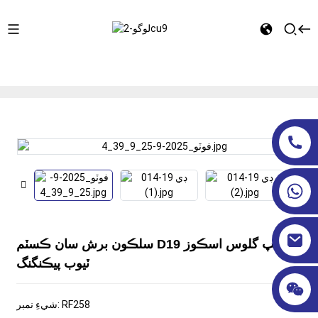
گھر
کاسمیٹڪ ٽيوبون
پي اي ٽيوب پيڪنگنگ
سلڪون برش
سان ڪسٽم D19 لپ گلوس اسڪوز ٽيوب پيڪنگنگ
سلڪون برش سان ڪسٽم D19 لپ گلوس اسڪوز
ٽيوب پيڪنگنگ
شيءِ نمبر: RF258