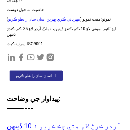
۽ انهي تي
خاصيت: ماحول دوست
نمونو: مفت نمونو (
مهرباني ڪري پهرين اسان سان رابطو ڪريو
)
ليڊ ٽائيم: نموني لاءِ 10 ڪم ڪندڙ ڏينهن، ۽ بلڪ آرڊر لاءِ 35 ڪم ڪندڙ
ڏينهن
سرٽيفڪيٽ: ISO9001
اسان سان رابطو ڪريو
پيداوار جي وضاحت:
آرڊر ڪرڻ لاءِ هتي چِڪ ڪريو ۽ 10 ڏينهن