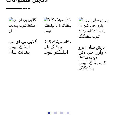
پ
ب
D19 ڪاسمیٹڪ
گلابي پي اي لپ
گ
پيڪنگ بال
اسٽڪ ٽيوب
برش سان ابرو
ايپليڪٽر ٽيوب
پينڊنٽ سان
۽ وارن جي لائن
لاءِ پلاسٽڪ
کاسمیٹڪ ٽيوب
پيڪنگنگ