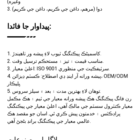
وغيره)
3. دوا (مرهم، داغن جي ڪريم، داغن جي ڪريم)
پيداوار جا فائدا:
1. کاسمیٹڪ پيڪنگنگ ٽيوب لاءِ پيشه ور ٺاهيندڙ.
2. مناسب قيمت ۽ تيز ۽ مستحڪم ترسيل وقت.
3. اعليٰ معيار: ISO 9001 سرٽيفڪيٽ جي منظوري.
4. پيشه ورانه آر اينڊ ڊي اصطلاح: ڪسٽم ڊيزائن، OEM/ODM
ڀليڪار.
5. توهان لاءِ بهترين مدت ۽ بعد ۾ سيلز سروس.
رن فانگ پيڪنگنگ هڪ پيشه ورانه معيار جي ٽيم ۽ هڪ مڪمل
معيار ڪنٽرول سسٽم جي مالڪ آهي، اعليٰ معيار جي پيڪنگنگ
پراڊڪٽس ۽ خدمتون پيش ڪري ٿي. اسان جو مقصد هڪ
عالمي معيار جي پيڪنگنگ برانڊ بڻجڻ آهي.
لاڳاپيل مصنوعات