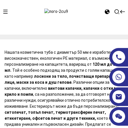
Дом
КОЗМЕТИЧНИ ТУБИЧКИ
Опаковка от PE тръби
Диаметър 50 мм
Нашата козметична туба с диаметър 50 мм е изработена от
висококачествен, екологичен PE материал, с възможност за
персонализиране на капацитета, вариращ от
120 мл до 250
мл.
Той е особено подходящ за продукти с голям капацитет,
като например
лосиони за тяло, почистващи препарати за
лице, маски за коса и душ гелове.
Различни опции за
капачки, включително
винтови капачки, капачки с откидно
крило и помпи
, са на разположение, за да отговорят на
различни нужди, осигурявайки отлично потребителско
изживяване. Екстериорът може да бъде персонализиран с
ситопечат, топъл печат, термотрансферен печат,
етикетиране, офсетов печат
и други техники,
което му
придава уникален и първокласен дизайн. Предлагат се