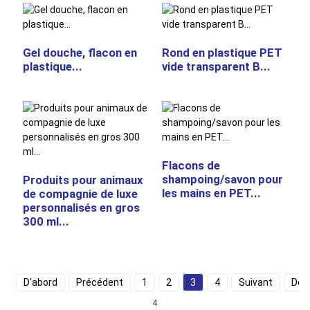
Gel douche, flacon en
Rond en plastique PET
plastique...
vide transparent B...
Flacons de
shampoing/savon pour
Produits pour animaux
les mains en PET...
de compagnie de luxe
personnalisés en gros
300 ml...
D'abord
Précédent
1
2
3
4
Suivant
Dern
4